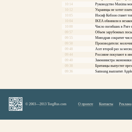
10:14
Руководство Maxima мог
10:12
Украинцы не хотят плати
10:05
Иосиф Кобзон станет то
10:04
IKEA обвинили в незако
10:00
Число погибших в Риге 
09:57
Объем зарубежных посы
09:55
Минздрав сократит числ
09:50
Производители: молочны
09:48
Acer второй раз за меся
09:44
Россияне покупают в ин
09:40
Замминистра экономики
09:38
Британцы выпустят през
09:36
Samsung выплатит Apple
© 2003—2013 TorgRus.com
О проекте
Контакты
Реклама