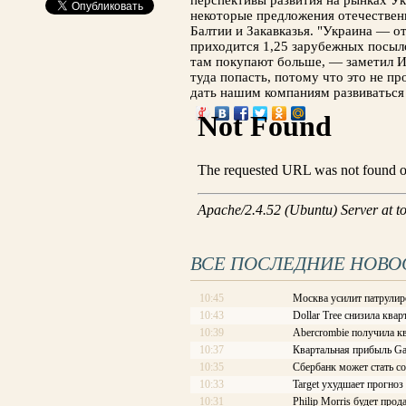
перспективы развития на рынках Ук
некоторые предложения отечественн
Балтии и Закавказья. "Украина — о
приходится 1,25 зарубежных посылок
там покупают больше, — заметил И
туда попасть, потому что это не пр
дать нашим компаниям развиваться 
ВСЕ ПОСЛЕДНИЕ НОВО
10:45
Москва усилит патрулир
10:43
Dollar Tree снизила ква
10:39
Abercrombie получила к
10:37
Квартальная прибыль G
10:35
Сбербанк может стать с
10:33
Target ухудшает прогноз
10:31
Philip Morris будет про