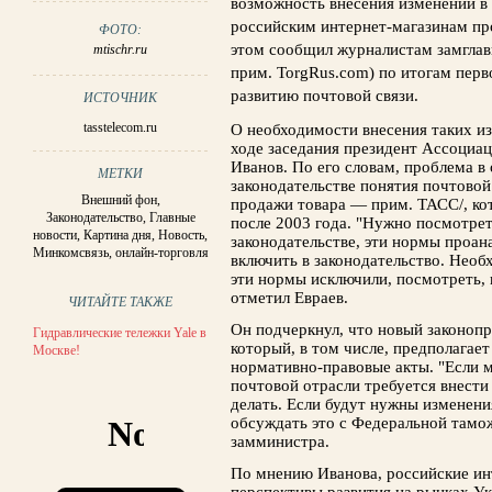
возможность внесения изменений в
российским интернет-магазинам про
ФОТО:
этом сообщил журналистам замглав
mtischr.ru
прим. TorgRus.com) по итогам перв
развитию почтовой связи.
ИСТОЧНИК
tasstelecom.ru
О необходимости внесения таких из
ходе заседания президент Ассоциа
Иванов. По его словам, проблема в
МЕТКИ
законодательстве понятия почтово
Внешний фон
,
продажи товара — прим. ТАСС/, ко
Законодательство
,
Главные
после 2003 года. "Нужно посмотреть
новости
,
Картина дня
,
Новость
,
законодательстве, эти нормы проан
Минкомсвязь
,
онлайн-торговля
включить в законодательство. Нео
эти нормы исключили, посмотреть,
отметил Евраев.
ЧИТАЙТЕ ТАКЖЕ
Он подчеркнул, что новый законопр
Гидравлические тележки Yale в
который, в том числе, предполагает
Москве!
нормативно-правовые акты. "Если м
почтовой отрасли требуется внести
делать. Если будут нужны изменен
обсуждать это с Федеральной тамо
замминистра.
По мнению Иванова, российские и