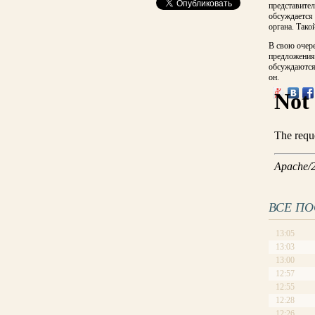
представител
обсуждается
органа. Тако
В свою очере
предложения
обсуждаются.
он.
ВСЕ П
13:05
13:03
13:00
12:57
12:55
12:28
12:26