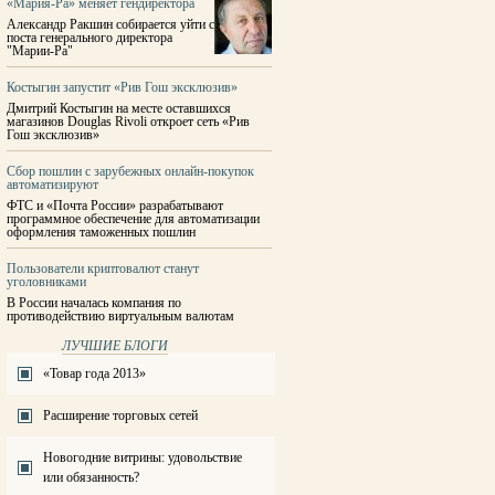
«Мария-Ра» меняет гендиректора
Александр Ракшин собирается уйти с
поста генерального директора
"Марии-Ра"
Костыгин запустит «Рив Гош эксклюзив»
Дмитрий Костыгин на месте оставшихся
магазинов Douglas Rivoli откроет сеть «Рив
Гош эксклюзив»
Сбор пошлин с зарубежных онлайн-покупок
автоматизируют
ФТС и «Почта России» разрабатывают
программное обеспечение для автоматизации
оформления таможенных пошлин
Пользователи криптовалют станут
уголовниками
В России началась компания по
противодействию виртуальным валютам
ЛУЧШИЕ БЛОГИ
«Товар года 2013»
Расширение торговых сетей
Новогодние витрины: удовольствие
или обязанность?