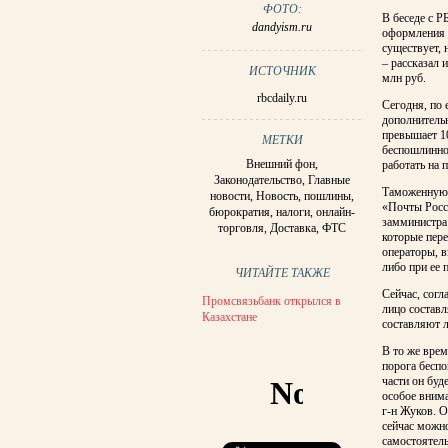
ФОТО:
В беседе с Р
dandyism.ru
оформления 
существует, 
– рассказал 
ИСТОЧНИК
млн руб.
rbcdaily.ru
Сегодня, по 
дополнитель
превышает 10
МЕТКИ
беспошлинно
Внешний фон
,
работать на 
Законодательство
,
Главные
Таможенную 
новости
,
Новость
,
пошлины
,
«Почты Росс
бюрократия
,
налоги
,
онлайн-
замминистра
торговля
,
Доставка
,
ФТС
которые пере
операторы, в
либо при ее 
ЧИТАЙТЕ ТАКЖЕ
Сейчас, согл
Промсвязьбанк открылся в
лицо составл
Казахстане
составляют 
В то же вре
порога бесп
части он буд
особое внима
г-н Жуков. О
сейчас можн
самостоятел