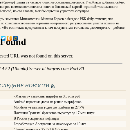
ь (брокер) платит за частное лицо, на основании договора. Г-н Жуков добавил, сейчас
 вопрос возможности оплаты пошлин банковской картой через сайт таможенного
й способ, по его словам, мог бы серьезно упростить ситуацию.
дь, замглавы Минкомсвязи Михаил Евраев в беседе с РБК daily отметил, что
 по совершенствованию нормативно-правового регулирования уплаты пошлин не
 «Но если такие предложения к нам поступят, мы готовы их рассмотреть», – добавил
ОСЛЕДНИЕ НОВОСТИ
«Магниту» выписаны штрафы на 3,5 млн руб
Android нарастила долю на рынке смартфонов
Mondelez увеличила годовую прибыль на 27,7%
Поставки "умных" браслетов вырастут до 17 млн штук
В России ускорилась инфляция
Безработица в Австралии на максимуме за 10 лет
"Ленту" оценили в $5,291-6,185 млрд