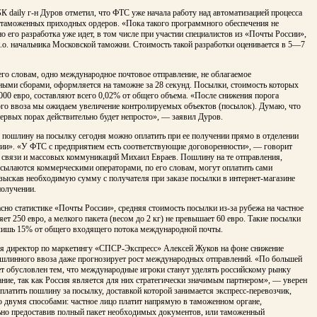
БК daily г-н Дуров отметил, что ФТС уже начала работу над автоматизацией процесса
таможенных приходных ордеров. «Пока такого программного обеспечения не
но его разработка уже идет, в том числе при участии специалистов из «Почты России»,
и.о. начальника Московской таможни. Стоимость такой разработки оценивается в 5—7
его словам, одно международное почтовое отправление, не облагаемое
ными сборами, оформляется на таможне за 28 секунд. Посылки, стоимость которых
00 евро, составляют всего 0,02% от общего объема. «После снижения порога
го ввоза мы ожидаем увеличение контролируемых объектов (посылок). Думаю, что
первых порах действительно будет непросто», — заявил Дуров.
пошлину на посылку сегодня можно оплатить при ее получении прямо в отделении
ии». «У ФТС с предприятием есть соответствующие договоренности», — говорит
 связи и массовых коммуникаций Михаил Евраев. Пошлину на те отправления,
сылаются коммерческими операторами, по его словам, могут оплатить сами
зыскав необходимую сумму с получателя при заказе посылки в интернет-магазине
получении.
асно статистике «Почты России», средняя стоимость посылки из-за рубежа на частное
яет 250 евро, а мелкого пакета (весом до 2 кг) не превышает 60 евро. Такие посылки
лишь 15% от общего входящего потока международной почты.
мя директор по маркетингу «СПСР-Экспресс» Алексей Жуков на фоне снижение
ошлинного ввоза даже прогнозирует рост международных отправлений. «По большей
ет обусловлен тем, что международные игроки станут уделять российскому рынку
ние, так как Россия является для них стратегически значимым партнером», — уверен
платить пошлину за посылку, доставкой которой занимается экспресс-перевозчик,
о двумя способами: частное лицо платит напрямую в таможенном органе,
ьно предоставив полный пакет необходимых документов, или таможенный