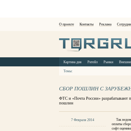
О проекте
Контакты
Реклама
Сотрудни
Картина дня
Ритейл
Рынки
Внешни
Темы:
СБОР ПОШЛИН С ЗАРУБЕЖ
ФТС и «Почта России» разрабатывают 
пошлин
Так ведом
7 Февраля 2014
оплаты сборо
софт оценива