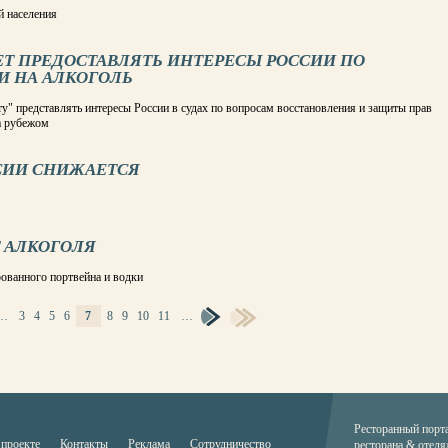
й населения
Т ПРЕДОСТАВЛЯТЬ ИНТЕРЕСЫ РОССИИ ПО
И НА АЛКОГОЛЬ
 представлять интересы России в судах по вопросам восстановления и защиты прав
а рубежом
ССИИ СНИЖАЕТСЯ
Т АЛКОГОЛЯ
ованного портвейна и водки
…
3
4
5
6
7
8
9
10
11
…
Ресторанный порт
 проекте
Контакты
Реклама
Сотрудничество
ресторана & отеля