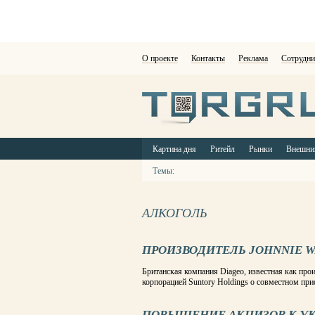
О проекте
Контакты
Реклама
Сотрудни
Картина дня
Ритейл
Рынки
Внешни
Темы:
АЛКОГОЛЬ
ПРОИЗВОДИТЕЛЬ JOHNNIE W
Британская компания Diageo, известная как прои
корпорацией Suntory Holdings о совместном пр
ПОВЫШЕНИЕ АКЦИЗОВ К У