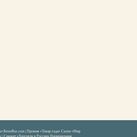
ал RestoRus.com
|
Премия «Товар года»
Салон «Мир
» | Саммит «Торговля в России»
Национальная