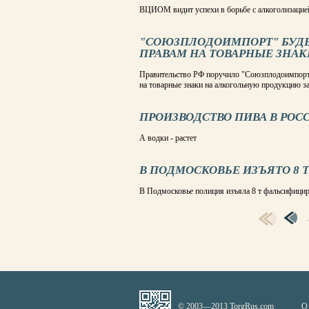
ВЦИОМ видит успехи в борьбе с алкоголизацие
"СОЮЗПЛОДОИМПОРТ" БУДЕ
ПРАВАМ НА ТОВАРНЫЕ ЗНАК
Правительство РФ поручило "Союзплодоимпорту"
на товарные знаки на алкогольную продукцию з
ПРОИЗВОДСТВО ПИВА В РО
А водки - растет
В ПОДМОСКОВЬЕ ИЗЪЯТО 8 
В Подмосковье полиция изъяла 8 т фальсифицир
СТРАНИЦЫ
© 2003—2013 TorgRus.com
О