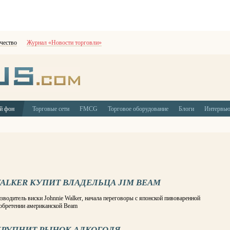
чество
Журнал «Новости торговли»
й фон
Торговые сети
FMCG
Торговое оборудование
Блоги
Интервь
ALKER КУПИТ ВЛАДЕЛЬЦА JIM BEAM
зводитель виски Johnnie Walker, начала переговоры с японской пивоваренной
иобретении американской Beam
КРУПНИТ РЫНОК АЛКОГОЛЯ