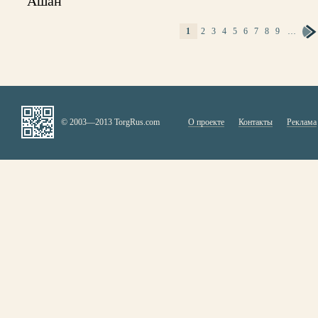
"Ашан"
1
2
3
4
5
6
7
8
9
…
СТРАНИЦЫ
© 2003—2013 TorgRus.com
О проекте
Контакты
Реклама