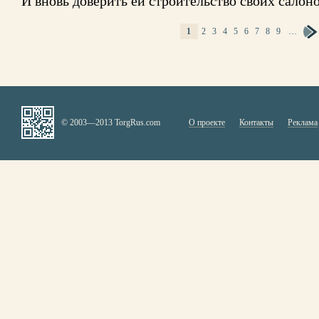
И вновь доверить ей строительство своих салон
1
2
3
4
5
6
7
8
9
…
СТРАНИЦЫ
© 2003—2013 TorgRus.com
О проекте
Контакты
Реклама