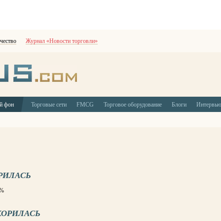
чество
Журнал «Новости торговли»
й фон
Торговые сети
FMCG
Торговое оборудование
Блоги
Интервь
РИЛАСЬ
2%
КОРИЛАСЬ