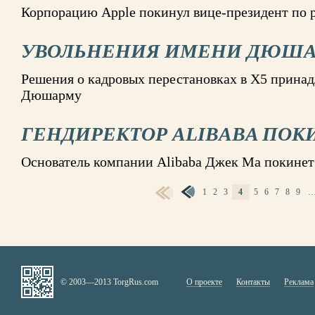
Корпорацию Apple покинул вице-президент по
УВОЛЬНЕНИЯ ИМЕНИ ДЮШ
Решения о кадровых перестановках в X5 прина
Дюшарму
ГЕНДИРЕКТОР ALIBABA ПОК
Основатель компании Alibaba Джек Ма покинет 
1
2
3
4
5
6
7
8
9
СТРАНИЦЫ
© 2003—2013 TorgRus.com
О проекте
Контакты
Реклама