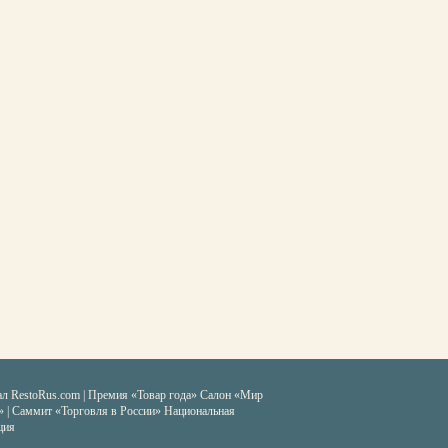
ал RestoRus.com
|
Премия «Товар года»
Салон «Мир
» | Саммит «Торговля в России»
Национальная
ция