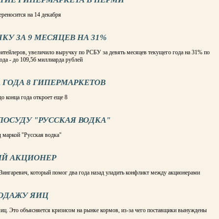
реносится на 14 декабря
КУ ЗА 9 МЕСЯЦЕВ НА 31%
итейлеров, увеличило выручку по РСБУ за девять месяцев текущего года на 31% по
да - до 109,56 миллиарда рублей
А ГОДА 8 ГИПЕРМАРКЕТОВ
до конца года откроет еще 8
ПОСУДУ "РУССКАЯ ВОДКА"
д маркой "Русская водка"
ЫЙ АКЦИОНЕР
 Зингаревич, который помог два года назад уладить конфликт между акционерами
РОДАЖУ ЯИЦ
яиц. Это объясняется кризисом на рынке кормов, из-за чего поставщики вынуждены