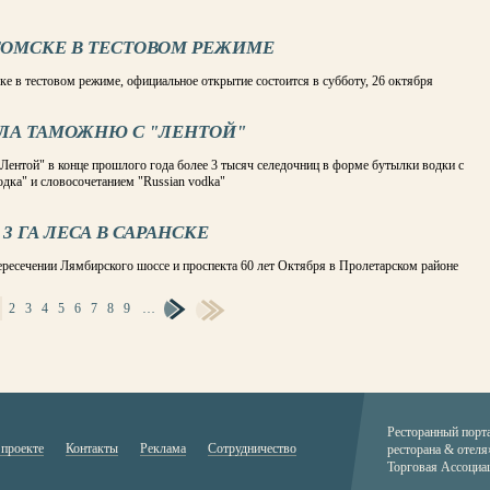
 ТОМСКЕ В ТЕСТОВОМ РЕЖИМЕ
ке в тестовом режиме, официальное открытие состоится в субботу, 26 октября
ИЛА ТАМОЖНЮ С "ЛЕНТОЙ"
"Лентой" в конце прошлого года более 3 тысяч селедочниц в форме бутылки водки с
дка" и словосочетанием "Russian vodka"
3 ГА ЛЕСА В САРАНСКЕ
ресечении Лямбирского шоссе и проспекта 60 лет Октября в Пролетарском районе
2
3
4
5
6
7
8
9
…
Ресторанный порт
 проекте
Контакты
Реклама
Сотрудничество
ресторана & отеля
Торговая Ассоциа