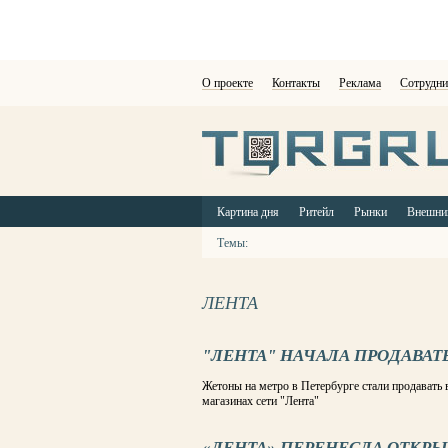
О проекте
Контакты
Реклама
Сотрудни
Картина дня
Ритейл
Рынки
Внешни
Темы:
ЛЕНТА
"ЛЕНТА" НАЧАЛА ПРОДАВАТ
Жетоны на метро в Петербурге стали продавать
магазинах сети "Лента"
«ЛЕНТА» ПЕРЕНЕСЛА ОТКРЫ