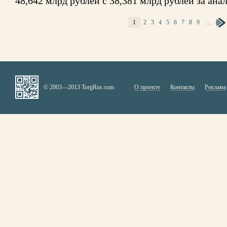
48,642 млрд рублей с 38,381 млрд рублей за ан
1
2
3
4
5
6
7
8
9
…
СТРАНИЦЫ
© 2003—2013 TorgRus.com
О проекте
Контакты
Реклама