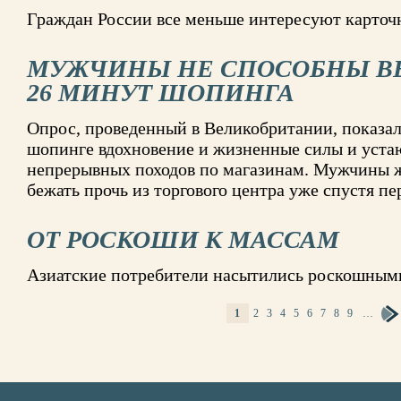
Граждан России все меньше интересуют карточ
МУЖЧИНЫ НЕ СПОСОБНЫ В
26 МИНУТ ШОПИНГА
Опрос, проведенный в Великобритании, показа
шопинге вдохновение и жизненные силы и устают
непрерывных походов по магазинам. Мужчины ж
бежать прочь из торгового центра уже спустя п
ОТ РОСКОШИ К МАССАМ
Азиатские потребители насытились роскошным
1
2
3
4
5
6
7
8
9
…
СТРАНИЦЫ