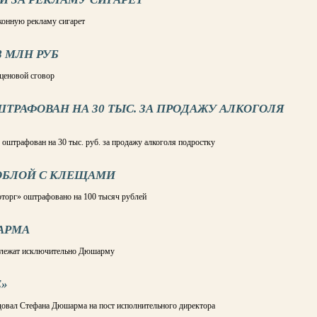
конную рекламу сигарет
8 МЛН РУБ
 ценовой сговор
ТРАФОВАН НА 30 ТЫС. ЗА ПРОДАЖУ АЛКОГОЛЯ
 оштрафован на 30 тыс. руб. за продажу алкоголя подростку
ВОБЛОЙ С КЛЕЩАМИ
торг» оштрафовано на 100 тысяч рублей
АРМА
адлежат исключительно Дюшарму
Е»
довал Стефана Дюшарма на пост исполнительного директора