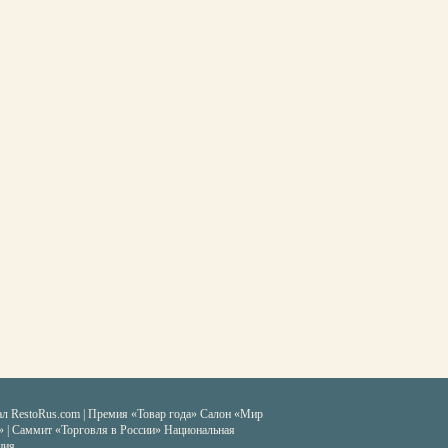
ал RestoRus.com
|
Премия «Товар года»
Салон «Мир
» | Саммит «Торговля в России»
Национальная
ция