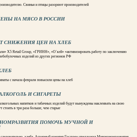
роизводителю. Свиньи и птицы разоряют производителей
ЦЕНЫ НА МЯСО В РОССИИ
Т СНИЖЕНИЯ ЦЕН НА ХЛЕБ
ли» Х5 Retail Group, «ГРИНН», «О`кей» «активизировать работу по заключению
лебобулочных изделий из других регионов РФ
ХЛЕБ
наты с начала февраля повысили цены на хлеб
АЛКОГОЛЬ И СИГАРЕТЫ
 алкогольных напитков и табачных изделий будут вынуждены наклеивать на свою
 стоить в три раза больше, чем старые
ОНОМРАЗВИТИЯ ПОМОЧЬ МУЧНОЙ И
М
, следовательно, хлеба. Аграрный комитет Госдумы предложил Минэкономразвития