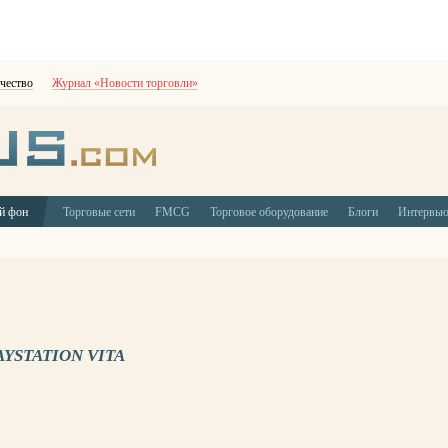
чество
Журнал «Новости торговли»
й фон
Торговые сети
FMCG
Торговое оборудование
Блоги
Интервь
YSTATION VITA