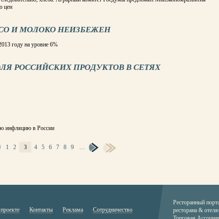
ю цен
МЯСО И МОЛОКО НЕИЗБЕЖЕН
013 году на уровне 6%
ЛЯ РОССИЙСКИХ ПРОДУКТОВ В СЕТЯХ
нюю инфляцию в России
1
2
3
4
5
6
7
8
9
…
Ресторанный порт
 проекте
Контакты
Реклама
Сотрудничество
ресторана & отеля
Торговая Ассоциа