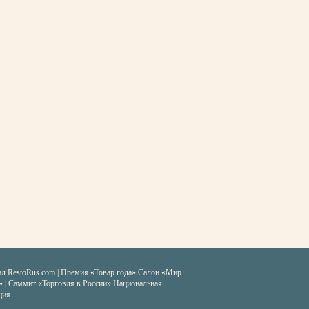
ал RestoRus.com
|
Премия «Товар года»
Салон «Мир
» | Саммит «Торговля в России»
Национальная
ция