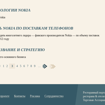
НОЛОГИИ NOKIA
Nokia
Ь NOKIA ПО ПОСТАВКАМ ТЕЛЕФОНОВ
ить многолетнего лидера — финского производителя Nokia — по объему поставок
12 году
АЗВАНИЕ И СТРАТЕГИЮ
его основного бизнеса
1
2
3
4
5
6
7
8
9
…
Ресторанный порт
 проекте
Контакты
Реклама
Сотрудничество
ресторана & отеля
Торговая Ассоциа