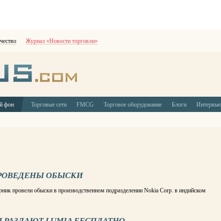
чество
Журнал «Новости торговли»
й фон
Торговые сети
FMCG
Торговое оборудование
Блоги
Интервь
ПРОВЕДЕНЫ ОБЫСКИ
рник провели обыски в производственном подразделении Nokia Corp. в индийском
 РАЗДАЮТ LUMIA БЕСПЛАТНО