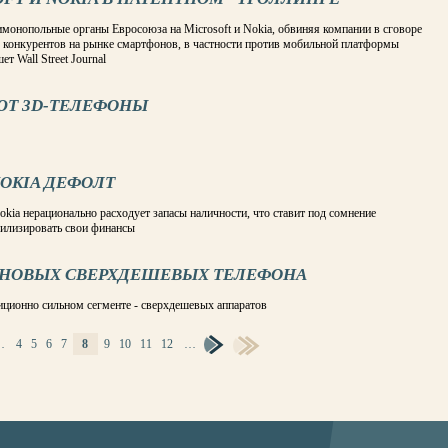
имонопольные органы Евросоюза на Microsoft и Nokia, обвиняя компании в сговоре
в конкурентов на рынке смартфонов, в частности против мобильной платформы
т Wall Street Journal
ЮТ 3D-ТЕЛЕФОНЫ
OKIA ДЕФОЛТ
ia нерационально расходует запасы наличности, что ставит под сомнение
билизировать свои финансы
 НОВЫХ СВЕРХДЕШЕВЫХ ТЕЛЕФОНА
иционно сильном сегменте - сверхдешевых аппаратов
…
4
5
6
7
8
9
10
11
12
…