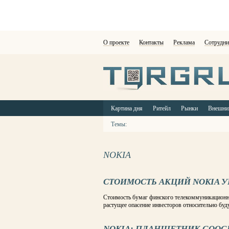
О проекте
Контакты
Реклама
Сотрудни
Картина дня
Ритейл
Рынки
Внешни
Темы:
NOKIA
СТОИМОСТЬ АКЦИЙ NOKIA У
Стоимость бумаг финского телекоммуникационног
растущее опасение инвесторов относительно бу
NOKIA: ПЛАНШЕТНИК GOOG