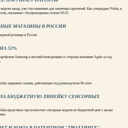
неделю назад, уже стал мишенью для патентных претензий. Как утверждает Nokia, в
огии, связанные с беспроводными сетями Wi-Fi
ННЫЕ МАГАЗИНЫ В РОССИИ
ендовой розницы в России
НА 52%
мартфонов Samsung и жесткой конкуренции со стороны компании Apple за год
%
kia закрывает салоны, работающие под руководством Re:store
ВИЛА БЮДЖЕТНУЮ ЛИНЕЙКУ СЕНСОРНЫХ
kia представил три полностью сенсорные модели по бюджетной цене с целью
ынка
FT И NOKIA В ПАТЕНТНОМ "ТРОЛЛИНГЕ"