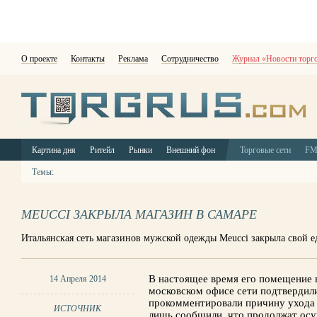
О проекте
Контакты
Реклама
Сотрудничество
Журнал «Новости торг
Картина дня
Ритейл
Рынки
Внешний фон
Торговые сети
F
Темы:
MEUCCI ЗАКРЫЛА МАГАЗИН В САМАРЕ
Итальянская сеть магазинов мужской одежды Meucci закрыла свой 
В настоящее время его помещение н
14 Апреля 2014
московском офисе сети подтвердил
прокомментировали причину ухода 
ИСТОЧНИК
лишь сообщили, что продолжат осу