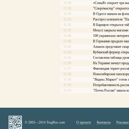
11:59
«СемьЯ» откроет три ма
11:58
"Спортмастер" откроетс
11:55
В Одессе напали на фле
11:53
Расстрел основателя "П
11:52
В Барнауле открылся та
11:50
Meucci закрыла магазин
11:49
100 украинских интерне
11:46
В Германии продали чаш
11:45
Amazon представит смар
11:44
Кубанский фермер откры
11:42
Составлена таблица уров
11:39
На Украине начнут про
11:37
Финляндия теряет росси
11:36
Новосибирские киоскеры
11:19
"Яндекс.Маркет" готов 
11:16
Потребактивность росси
11:15
"Почта России" нашла м
© 2003—2014 TorgRus.com
О проекте
Контакты
Реклама