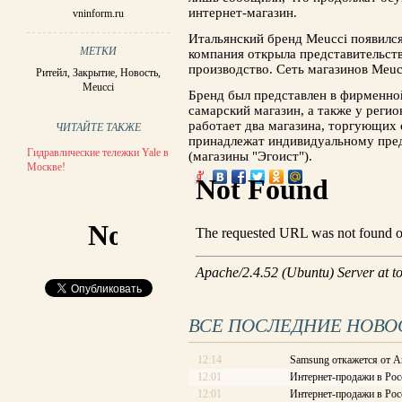
интернет-магазин.
vninform.ru
Итальянский бренд Meucci появился 
МЕТКИ
компания открыла представительств
производство. Сеть магазинов Meucc
Ритейл
,
Закрытие
,
Новость
,
Meucci
Бренд был представлен в фирменной
самарский магазин, а также у регио
работает два магазина, торгующих 
ЧИТАЙТЕ ТАКЖЕ
принадлежат индивидуальному пр
Гидравлические тележки Yale в
(магазины "Эгоист").
Москве!
ВСЕ ПОСЛЕДНИЕ НОВО
12:14
Samsung откажется от A
12:01
Интернет-продажи в Рос
12:01
Интернет-продажи в Рос