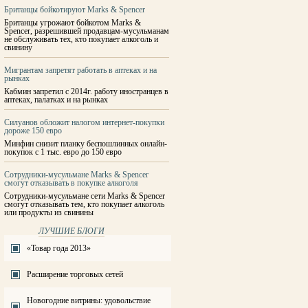
Британцы бойкотируют Marks & Spencer
Британцы угрожают бойкотом Marks &
Spencer, разрешившей продавцам-мусульманам
не обслуживать тех, кто покупает алкоголь и
свинину
Мигрантам запретят работать в аптеках и на
рынках
Кабмин запретил с 2014г. работу иностранцев в
аптеках, палатках и на рынках
Силуанов обложит налогом интернет-покупки
дороже 150 евро
Минфин снизит планку беспошлинных онлайн-
покупок с 1 тыс. евро до 150 евро
Сотрудники-мусульмане Marks & Spencer
смогут отказывать в покупке алкоголя
Сотрудники-мусульмане сети Marks & Spencer
смогут отказывать тем, кто покупает алкоголь
или продукты из свинины
ЛУЧШИЕ БЛОГИ
«Товар года 2013»
Расширение торговых сетей
Новогодние витрины: удовольствие