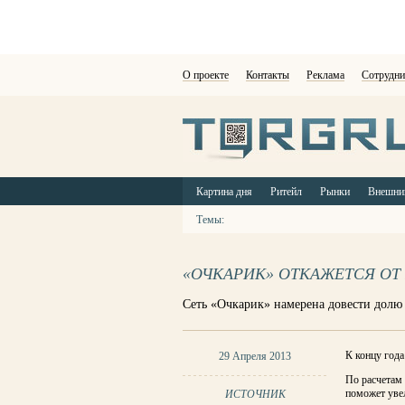
О проекте
Контакты
Реклама
Сотрудни
Картина дня
Ритейл
Рынки
Внешни
Темы:
«ОЧКАРИК» ОТКАЖЕТСЯ ОТ
Сеть «Очкарик» намерена довести долю
К концу года
29 Апреля 2013
По расчетам 
поможет увел
ИСТОЧНИК