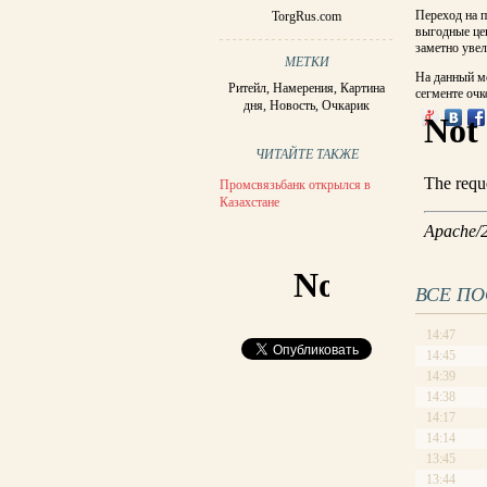
Переход на п
TorgRus.com
выгодные цен
заметно увел
МЕТКИ
На данный мо
Ритейл
,
Намерения
,
Картина
сегменте очк
дня
,
Новость
,
Очкарик
ЧИТАЙТЕ ТАКЖЕ
Промсвязьбанк открылся в
Казахстане
ВСЕ П
14:47
14:45
14:39
14:38
14:17
14:14
13:45
13:44