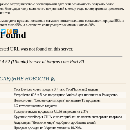
рямое сотрудничество с поставщиками даст сети возможность получать более
ы, благодаря чему количество покупателей к концу года, по внутренним прогнозам,
ичится.
мент доля прямых поставок в сегменте контактных линз составляет порядка 80%, в
овых линз 95%, а в сегменте солнцезащитных очков и оправ 80%.
ОСЛЕДНИЕ НОВОСТИ
Yota Devices хочет продать 3-4 тыс YotaPhone за 2 недели
Устройства iOS в 5 раз популярнее Android для шоппинга в Рождество
Полномочия "Союзплодоимпорта" по защите ТЗ продлены
LG готовит носимые гаджеты
Рождественские продажи в США выросли на 2,3%
Крупные ритейлеры США снизят прибыль по итогам четвертого квартала
Акционеры "Детского мира" одобрили дробление акций
Продажи одежды на Украине упали на 10-20%