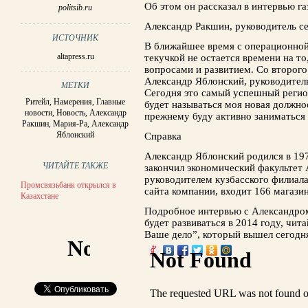
Об этом он рассказал в интервью га
politsib.ru
Александр Ракшин, руководитель се
ИСТОЧНИК
В ближайшее время с операционной
altapress.ru
текучкой не остается времени на т
вопросами и развитием. Со второго
Александр Яблонский, руководитель
МЕТКИ
Сегодня это самый успешный регион
Ритейл
,
Намерения
,
Главные
будет называться моя новая должно
новости
,
Новость
,
Александр
прежнему буду активно заниматься
Ракшин
,
Мария-Ра
,
Александр
Яблонский
Справка
Александр Яблонский родился в 197
ЧИТАЙТЕ ТАКЖЕ
закончил экономический факультет
руководителем кузбасского филиала
Промсвязьбанк открылся в
сайта компании, входит 166 магазин
Казахстане
Подробное интервью с Александром
будет развиваться в 2014 году, чит
Ваше дело”, который вышел сегодня