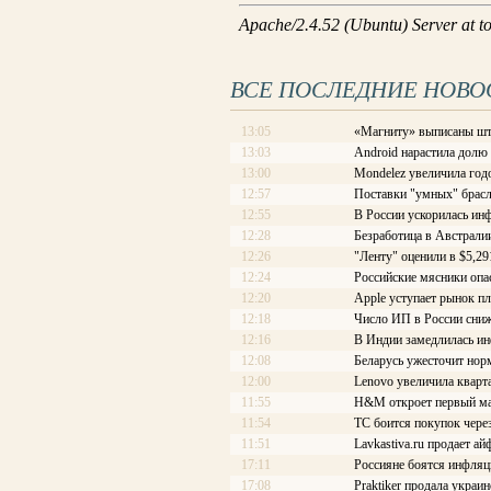
ВСЕ ПОСЛЕДНИЕ НОВО
13:05
«Магниту» выписаны шт
13:03
Android нарастила долю
13:00
Mondelez увеличила год
12:57
Поставки "умных" брасл
12:55
В России ускорилась ин
12:28
Безработица в Австралии
12:26
"Ленту" оценили в $5,29
12:24
Российские мясники опа
12:20
Apple уступает рынок п
12:18
Число ИП в России сниж
12:16
В Индии замедлилась и
12:08
Беларусь ужесточит нор
12:00
Lenovo увеличила кварт
11:55
H&M откроет первый ма
11:54
ТС боится покупок чере
11:51
Lavkastiva.ru продает ай
17:11
Россияне боятся инфляц
17:08
Praktiker продала украи