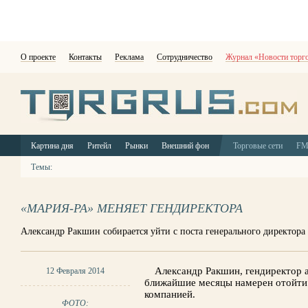
О проекте
Контакты
Реклама
Сотрудничество
Журнал «Новости торг
Картина дня
Ритейл
Рынки
Внешний фон
Торговые сети
F
Темы:
«МАРИЯ-РА» МЕНЯЕТ ГЕНДИРЕКТОРА
Александр Ракшин собирается уйти с поста генерального директора
Александр Ракшин, гендиректор а
12 Февраля 2014
ближайшие месяцы намерен отойти 
компанией.
ФОТО: