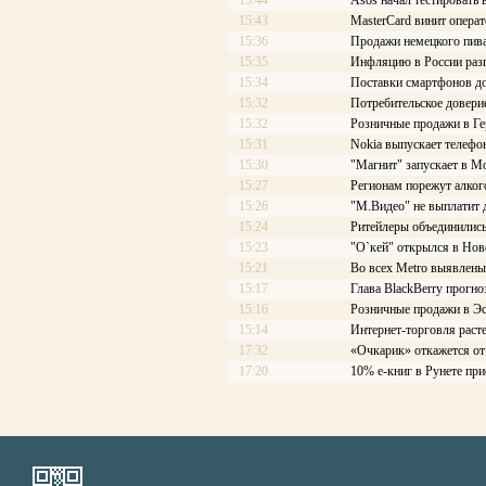
15:44
Asos начал тестировать
15:43
MasterCard винит опера
15:36
Продажи немецкого пив
15:35
Инфляцию в России разг
15:34
Поставки смартфонов до
15:32
Потребительское довери
15:32
Розничные продажи в Ге
15:31
Nokia выпускает телефон
15:30
"Магнит" запускает в М
15:27
Регионам порежут алког
15:26
"М.Видео" не выплатит
15:24
Ритейлеры объединились
15:23
"О`кей" открылся в Нов
15:21
Во всех Metro выявлен
15:17
Глава BlackBerry прогн
15:16
Розничные продажи в Эс
15:14
Интернет-торговля расте
17:32
«Очкарик» откажется от
17:20
10% е-книг в Рунете при