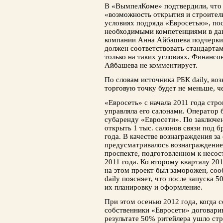
В «ВымпелКоме» подтвердили, что
«возможность открытия и строител
условиях подряда «Евросетью», пос
необходимыми компетенциями в да
компании Анна Айбашева подчерки
должен соответствовать стандарта
только на таких условиях. Финансо
Айбашева не комментирует.
По словам источника РБК daily, во
торговую точку будет не меньше, че
«Евросеть» с начала 2011 года стр
управляла его салонами. Оператор 
субаренду «Евросети». По заключе
открыть 1 тыс. салонов связи под 
года. В качестве вознаграждения з
предусматривалось вознаграждение 
проспекте, подготовленном к несо
2011 года. Ко второму кварталу 201
на этом проект был заморожен, со
daily поясняет, что после запуска
их планировку и оформление.
При этом осенью 2012 года, когда 
собственники «Евросети» договари
результате 50% ритейлера ушло с