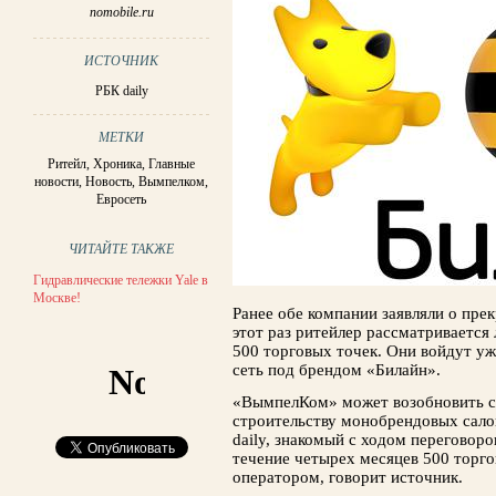
nomobile.ru
ИСТОЧНИК
РБК daily
МЕТКИ
Ритейл
,
Хроника
,
Главные
новости
,
Новость
,
Вымпелком
,
Евросеть
ЧИТАЙТЕ ТАКЖЕ
Гидравлические тележки Yale в
Москве!
Ранее обе компании заявляли о пре
этот раз ритейлер рассматривается 
500 торговых точек. Они войдут уж
сеть под брендом «Билайн».
«ВымпелКом» может возобновить с
строительству монобрендовых сало
daily, знакомый с ходом переговоро
течение четырех месяцев 500 торг
оператором, говорит источник.