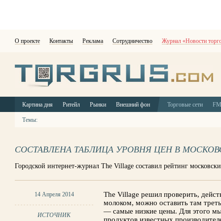
О проекте
Контакты
Реклама
Сотрудничество
Журнал «Новости торг
Картина дня
Ритейл
Рынки
Внешний фон
Торговые сети
F
Темы:
СОСТАВЛЕНА ТАБЛИЦА УРОВНЯ ЦЕН В МОСКОВ
Городской интернет-журнал The Village составил рейтинг московски
The Village решил проверить, дейст
14 Апреля 2014
молоком, можно оставить там треть
— самые низкие цены. Для этого мы
ИСТОЧНИК
продуктов известных производител