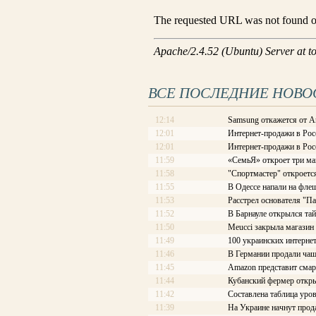
ВСЕ ПОСЛЕДНИЕ НОВО
12:14
Samsung откажется от A
12:01
Интернет-продажи в Рос
12:01
Интернет-продажи в Рос
11:59
«СемьЯ» откроет три ма
11:58
"Спортмастер" откроетс
11:55
В Одессе напали на фле
11:53
Расстрел основателя "П
11:52
В Барнауле открылся та
11:50
Meucci закрыла магазин
11:49
100 украинских интерне
11:46
В Германии продали чаш
11:45
Amazon представит смар
11:44
Кубанский фермер откры
11:42
Составлена таблица уров
11:39
На Украине начнут про