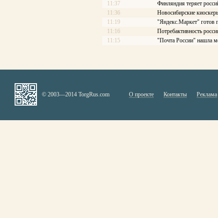
11:37
Финляндия теряет росси
11:36
Новосибирские киоскеры
11:19
"Яндекс.Маркет" готов 
11:16
Потребактивность росси
11:15
"Почта России" нашла м
© 2003—2014 TorgRus.com
О проекте
Контакты
Реклама