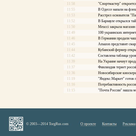
11:58
"Спортмастер" откроетс
11:55
В Одессе напали на фле
11:53
Расстрел основателя "П
11:52
В Барнауле открылся та
11:50
Meucci закрыла магазин
11:49
100 украинских интерне
11:46
В Германии продали чаш
11:45
Amazon представит смар
11:44
Кубанский фермер откры
11:42
Составлена таблица уров
11:39
На Украине начнут про
11:37
Финляндия теряет росси
11:36
Новосибирские киоскеры
11:19
"Яндекс.Маркет" готов 
11:16
Потребактивность росси
11:15
"Почта России" нашла м
© 2003—2014 TorgRus.com
О проекте
Контакты
Реклама