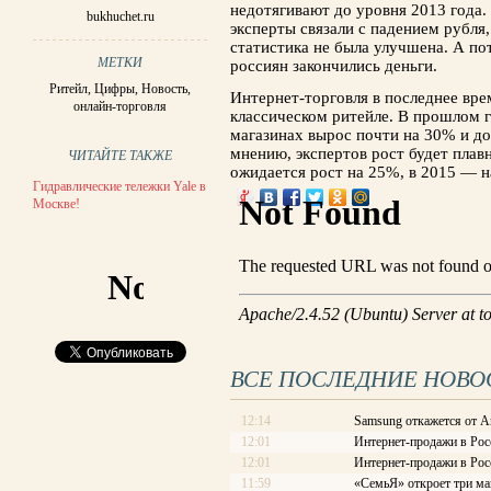
недотягивают до уровня 2013 года.
bukhuchet.ru
эксперты связали с падением рубля,
статистика не была улучшена. А по
МЕТКИ
россиян закончились деньги.
Ритейл
,
Цифры
,
Новость
,
Интернет-торговля в последнее вре
онлайн-торговля
классическом ритейле. В прошлом 
магазинах вырос почти на 30% и до
мнению, экспертов рост будет плав
ЧИТАЙТЕ ТАКЖЕ
ожидается рост на 25%, в 2015 — н
Гидравлические тележки Yale в
Москве!
ВСЕ ПОСЛЕДНИЕ НОВО
12:14
Samsung откажется от A
12:01
Интернет-продажи в Рос
12:01
Интернет-продажи в Рос
11:59
«СемьЯ» откроет три ма