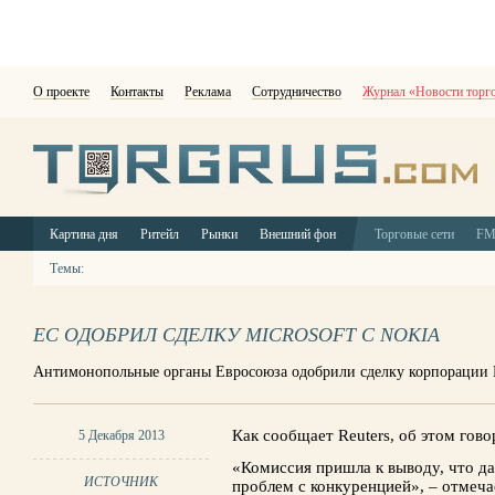
О проекте
Контакты
Реклама
Сотрудничество
Журнал «Новости торг
Картина дня
Ритейл
Рынки
Внешний фон
Торговые сети
F
Темы:
ЕС ОДОБРИЛ СДЕЛКУ MICROSOFT С NOKIA
Антимонопольные органы Евросоюза одобрили сделку корпорации M
Как сообщает Reuters, об этом гово
5 Декабря 2013
«Комиссия пришла к выводу, что да
ИСТОЧНИК
проблем с конкуренцией», – отмеча