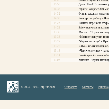
15:56
Доля Ultra HD-телевизо
14:35
"Дикси" откроет 300 маг
14:32
Финны закрыли магазины
14:30
Конкурс на работу в Ike
14:26
«Лента» перенесла откр
14:22
Zale увеличила квартал
13:36
Мнение: "Черная пятница
13:33
«Магнит» выкупил торг
13:27
"Черная пятница" в Кра
13:22
«ЭКС» не отказалась от 
13:18
«Черную пятницу» назва
13:14
Ритейлеры Украины объ
13:06
Мнение: "Черная пятниц
© 2003—2013 TorgRus.com
О проекте
Контакты
Реклама