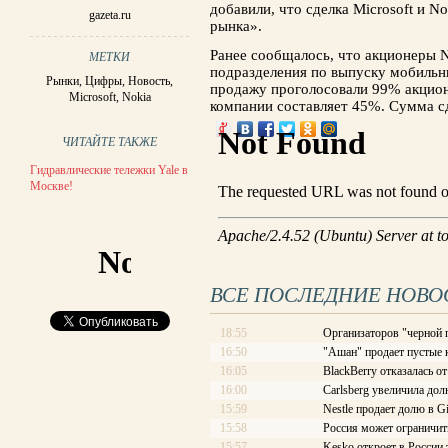
добавили, что сделка Microsoft и N
gazeta.ru
рынка».
Ранее сообщалось, что акционеры 
МЕТКИ
подразделения по выпуску мобильны
Рынки
,
Цифры
,
Новость
,
продажу проголосовали 99% акцион
Microsoft
,
Nokia
компании составляет 45%. Сумма сд
ЧИТАЙТЕ ТАКЖЕ
Гидравлические тележки Yale в
Москве!
ВСЕ ПОСЛЕДНИЕ НОВО
18:55
Организаторов "черной 
16:50
"Ашан" продает пустые 
16:05
BlackBerry отказалась о
16:00
Carlsberg увеличила дол
15:59
Nestle продает долю в G
15:58
Россия может ограничит
15:57
Kesko откроет в России 