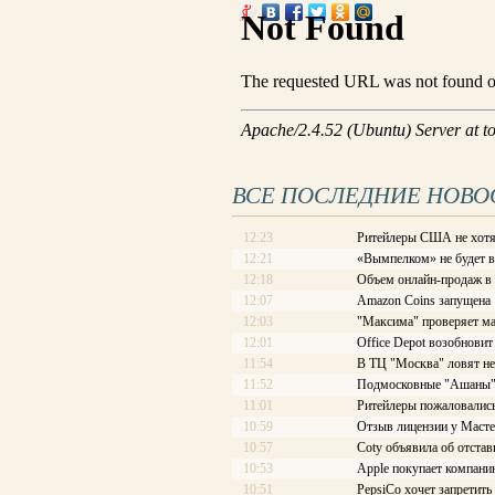
ВСЕ ПОСЛЕДНИЕ НОВО
12:23
Ритейлеры США не хотя
12:21
«Вымпелком» не будет 
12:18
Объем онлайн-продаж в
12:07
Amazon Coins запущена
12:03
"Максима" проверяет ма
12:01
Office Depot возобновит
11:54
В ТЦ "Москва" ловят не
11:52
Подмосковные "Ашаны" 
11:01
Ритейлеры пожаловались
10:59
Отзыв лицензии у Масте
10:57
Coty объявила об отстав
10:53
Apple покупает компани
10:51
PepsiCo хочет запретить