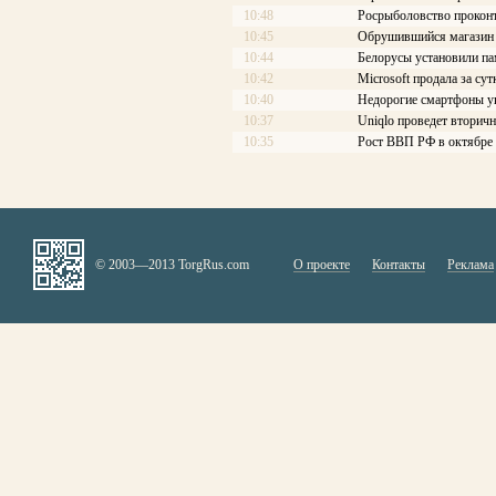
10:48
Росрыболовство проконт
10:45
Обрушившийся магазин 
10:44
Белорусы установили па
10:42
Microsoft продала за су
10:40
Недорогие смартфоны ук
10:37
Uniqlo проведет вторич
10:35
Рост ВВП РФ в октябре 
© 2003—2013 TorgRus.com
О проекте
Контакты
Реклама