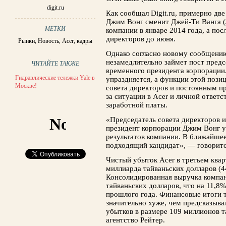
digit.ru
Как сообщал Digit.ru, примерно две
Джим Вонг сменит Джей-Ти Ванга (J
МЕТКИ
компании в январе 2014 года, а пос
директоров до июня.
Рынки
,
Новость
,
Acer
,
кадры
Однако согласно новому сообщению
незамедлительно займет пост предс
ЧИТАЙТЕ ТАКЖЕ
временного президента корпорации
Гидравлические тележки Yale в
упраздняется, а функции этой пози
Москве!
совета директоров и постоянным пр
за ситуации в Acer и личной ответс
заработной платы.
«Председатель совета директоров и
президент корпорации Джим Вонг ух
результатов компании. В ближайше
подходящий кандидат», — говоритс
Чистый убыток Acer в третьем квар
миллиарда тайваньских долларов (4
Консолидированная выручка компан
тайваньских долларов, что на 11,8
прошлого года. Финансовые итоги т
значительно хуже, чем предсказыв
убытков в размере 109 миллионов т
агентство Рейтер.