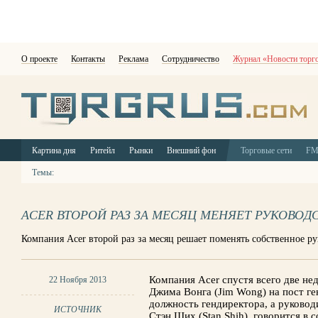
О проекте
Контакты
Реклама
Сотрудничество
Журнал «Новости торг
Картина дня
Ритейл
Рынки
Внешний фон
Торговые сети
F
Темы:
ACER ВТОРОЙ РАЗ ЗА МЕСЯЦ МЕНЯЕТ РУКОВОД
Компания Acer второй раз за месяц решает поменять собственное р
Компания Acer спустя всего две не
22 Ноября 2013
Джима Вонга (Jim Wong) на пост ге
должность гендиректора, а руковод
ИСТОЧНИК
Стэн Ших (Stan Shih), говорится в 