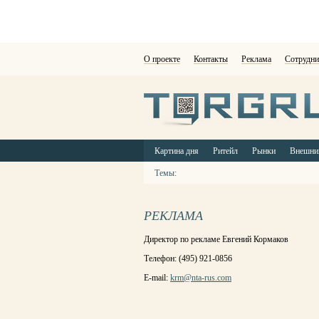
О проекте
Контакты
Реклама
Сотрудни
Картина дня
Ритейл
Рынки
Внешни
Темы:
РЕКЛАМА
Директор по рекламе Евгений Кормаков
Телефон: (495) 921-0856
E-mail:
krm@nta-rus.com