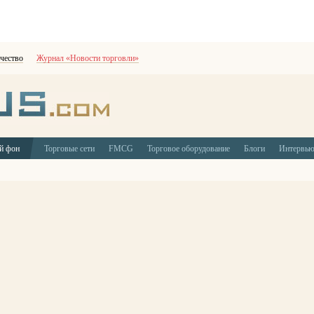
чество
Журнал «Новости торговли»
й фон
Торговые сети
FMCG
Торговое оборудование
Блоги
Интервь