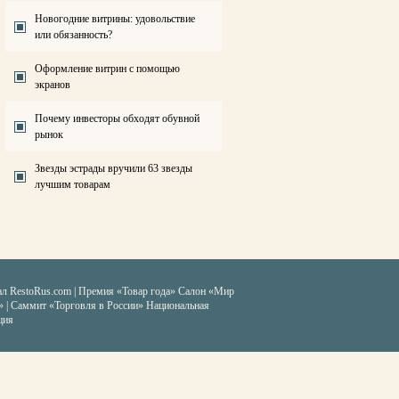
Новогодние витрины: удовольствие
или обязанность?
Оформление витрин с помощью
экранов
Почему инвесторы обходят обувной
рынок
Звезды эстрады вручили 63 звезды
лучшим товарам
ал RestoRus.com
|
Премия «Товар года»
Салон «Мир
» | Саммит «Торговля в России»
Национальная
ция