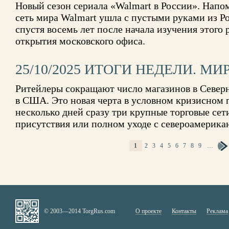
Новый сезон сериала «Walmart в России». Напо
сеть мира Walmart ушла с пустыми руками из Ро
спустя восемь лет после начала изучения этого 
открытия московского офиса.
25/10/2025 ИТОГИ НЕДЕЛИ. МИ
Ритейлеры сокращают число магазинов в Север
в США. Это новая черта в условном кризисном п
несколько дней сразу три крупные торговые се
присутствия или полном уходе с североамерикан
1
2
3
4
5
6
7
8
9
…
СТРАНИЦЫ
© 2003—2014 TorgRus.com
О проекте
Контакты
Реклама