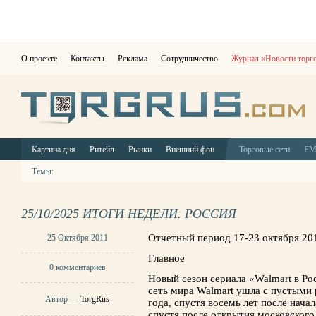
О проекте
Контакты
Реклама
Сотрудничество
Журнал «Новости торг
Картина дня
Ритейл
Рынки
Внешний фон
Торговые сети
F
Темы:
25/10/2025 ИТОГИ НЕДЕЛИ. РОССИЯ
Отчетный период 17-23 октября 20
25 Октября 2011
Главное
0 комментариев
Новый сезон сериала «Walmart в Р
сеть мира Walmart ушла с пустыми 
Автор —
TorgRus
года, спустя восемь лет после нача
спустя после открытия московского