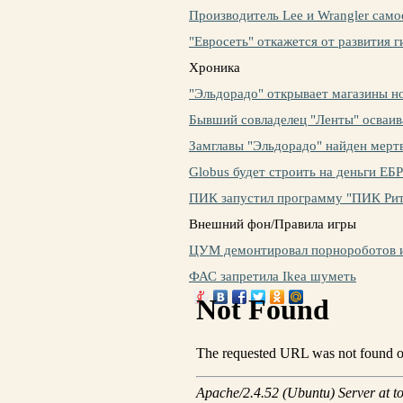
Производитель Lee и Wrangler само
"Евросеть" откажется от развития 
Хроника
"Эльдорадо" открывает магазины н
Бывший совладелец "Ленты" осваи
Замглавы "Эльдорадо" найден мер
Globus будет строить на деньги ЕБ
ПИК запустил программу "ПИК Рит
Внешний фон/Правила игры
ЦУМ демонтировал порнороботов и
ФАС запретила Ikea шуметь