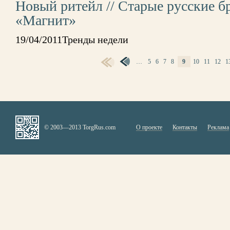
Новый ритейл // Старые русские б
«Магнит»
19/04/2011Тренды недели
…
5
6
7
8
9
10
11
12
1
СТРАНИЦЫ
© 2003—2013 TorgRus.com
О проекте
Контакты
Реклама