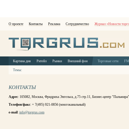
О проекте
Контакты
Реклама
Сотрудничество
Журнал «Новости торг
Картина дня
Ритейл
Рынки
Внешний фон
Торговые сети
F
Темы:
КОНТАКТЫ
Адрес
: 105082, Москва, Фридриха Энгельса, д.75 стр.11, Бизнес-центр "Пальмира
Телефон
/
факс
: + 7(495) 921-0856 (многоканальный)
e-mail
:
info@torgrus.com