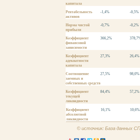
капитала
Рентабельность
-1,4%
-0,5%
активов
Норма чистой
-0,7%
-0,2%
прибыли
Коэффициент
366,2%
378,7
финансовой
зависимости
Коэффициент
27,3%
26,4%
адекватности
капитала
Соотношение
27,5%
98,0%
заемных и
собственных средств
Коэффициент
84,4%
57,2%
текущей
ликвидности
Коэффициент
16,1%
10,6%
абсолютной
ликвидности
© источник: База данных 