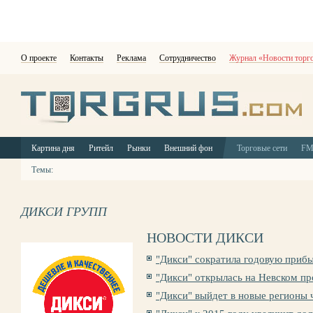
О проекте
Контакты
Реклама
Сотрудничество
Журнал «Новости торг
Картина дня
Ритейл
Рынки
Внешний фон
Торговые сети
F
Темы:
ДИКСИ ГРУПП
НОВОСТИ ДИКСИ
"Дикси" сократила годовую прибы
"Дикси" открылась на Невском пр
"Дикси" выйдет в новые регионы 