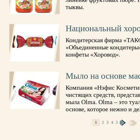
тыквы.
Национальный хор
Кондитерская фирма «ТАКФ
«Объединенные кондитеры»
конфеты «Хоровод».
Мыло на основе ма
Компания «Нэфис Косметик
чистящих средств, предста
мыла Olma. Olma – это туа
основе, которое нежно и д
1
2
3
4
5
СТРАНИЦЫ