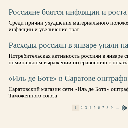
Россияне боятся инфляции и роста
Среди причин ухудшения материального положе
инфляции и увеличение трат
Расходы россиян в январе упали н
Потребительская активность россиян в январе с
номинальном выражении по сравнению с показат
«Иль де Боте» в Саратове оштрафо
Саратовский магазин сети «Иль де Ботэ» оштра
Таможенного союза
1
2
3
4
5
6
7
8
9
…
СТРАНИЦЫ