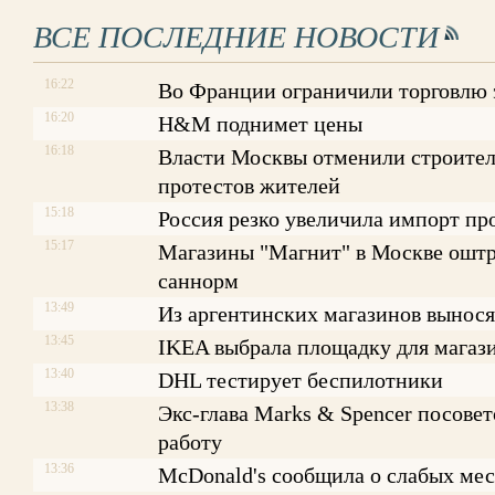
ВСЕ ПОСЛЕДНИЕ НОВОСТИ
16:22
Во Франции ограничили торговлю
16:20
H&M поднимет цены
16:18
Власти Москвы отменили строитель
протестов жителей
15:18
Россия резко увеличила импорт пр
15:17
Магазины "Магнит" в Москве оштр
саннорм
13:49
Из аргентинских магазинов вынося
13:45
IKEA выбрала площадку для магаз
13:40
DHL тестирует беспилотники
13:38
Экс-глава Marks & Spencer посове
работу
13:36
McDonald's сообщила о слабых ме