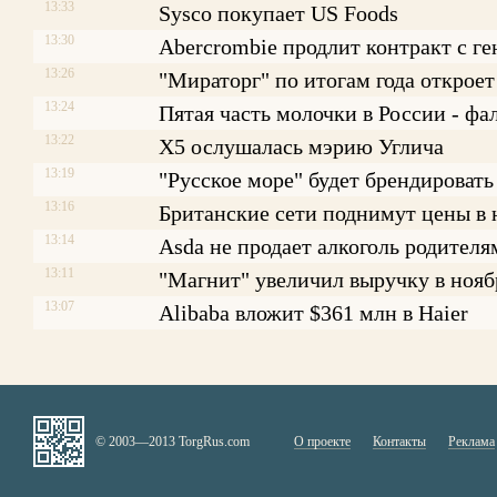
13:33
Sysco покупает US Foods
13:30
Abercrombie продлит контракт с г
13:26
"Мираторг" по итогам года откроет
13:24
Пятая часть молочки в России - фа
13:22
X5 ослушалась мэрию Углича
13:19
"Русское море" будет брендировать
13:16
Британские сети поднимут цены в
13:14
Asda не продает алкоголь родителя
13:11
"Магнит" увеличил выручку в нояб
13:07
Alibaba вложит $361 млн в Haier
© 2003—2013 TorgRus.com
О проекте
Контакты
Реклама