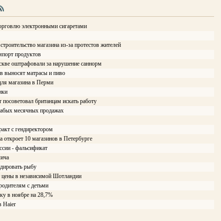
орговлю электронными сигаретами
троительство магазина из-за протестов жителей
мпорт продуктов
кве оштрафовали за нарушение саннорм
в выносят матрасы и пиво
ля магазина в Перми
ики
r посоветовал британцам искать работу
лабых месячных продажах
ракт с гендиректором
а откроет 10 магазинов в Петербурге
ссии - фальсификат
лича
ндировать рыбу
т цены в независимой Шотландии
 родителям с детьми
ку в ноябре на 28,7%
в Haier