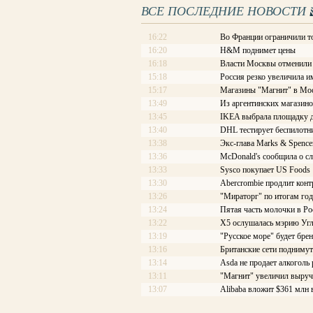
ВСЕ ПОСЛЕДНИЕ НОВОСТИ
16:22
Во Франции ограничили т
16:20
H&M поднимет цены
16:18
Власти Москвы отменили с
15:18
Россия резко увеличила и
15:17
Магазины "Магнит" в Мос
13:49
Из аргентинских магазино
13:45
IKEA выбрала площадку д
13:40
DHL тестирует беспилотн
13:38
Экс-глава Marks & Spence
13:36
McDonald's сообщила о с
13:33
Sysco покупает US Foods
13:30
Abercrombie продлит конт
13:26
"Мираторг" по итогам год
13:24
Пятая часть молочки в Ро
13:22
X5 ослушалась мэрию Уг
13:19
"Русское море" будет бре
13:16
Британские сети подниму
13:14
Asda не продает алкоголь
13:11
"Магнит" увеличил выруч
13:07
Alibaba вложит $361 млн 