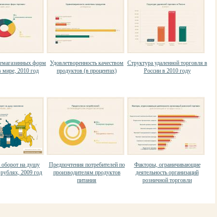
немагазинных форм
Удовлетворенность качеством
Структура удаленной торговля в
 мире, 2010 год
продуктов (в процентах)
России в 2010 году
 оборот на душу
Предпочтения потребителей по
Факторы, ограничивающие
 рублях, 2009 год
производителям продуктов
деятельность организаций
питания
розничной торговли