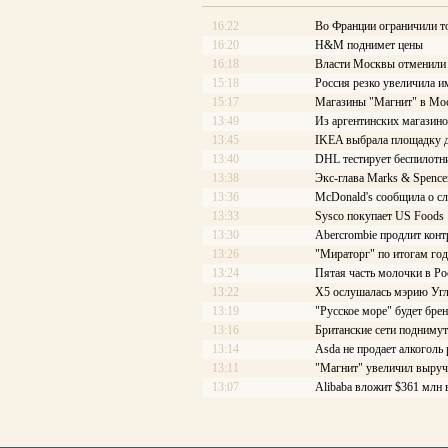
16:22
Во Франции ограничили т
16:20
H&M поднимет цены
16:18
Власти Москвы отменили с
15:18
Россия резко увеличила и
15:17
Магазины "Магнит" в Мос
13:49
Из аргентинских магазино
13:45
IKEA выбрала площадку д
13:40
DHL тестирует беспилотн
13:38
Экс-глава Marks & Spence
13:36
McDonald's сообщила о с
13:33
Sysco покупает US Foods
13:30
Abercrombie продлит конт
13:26
"Мираторг" по итогам год
13:24
Пятая часть молочки в Ро
13:22
X5 ослушалась мэрию Уг
13:19
"Русское море" будет бре
13:16
Британские сети подниму
13:14
Asda не продает алкоголь
13:11
"Магнит" увеличил выруч
13:07
Alibaba вложит $361 млн 