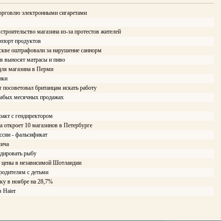
орговлю электронными сигаретами
троительство магазина из-за протестов жителей
мпорт продуктов
кве оштрафовали за нарушение саннорм
в выносят матрасы и пиво
ля магазина в Перми
ики
r посоветовал британцам искать работу
лабых месячных продажах
ракт с гендиректором
а откроет 10 магазинов в Петербурге
ссии - фальсификат
лича
ндировать рыбу
т цены в независимой Шотландии
 родителям с детьми
ку в ноябре на 28,7%
в Haier