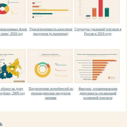
немагазинных форм
Удовлетворенность качеством
Структура удаленной торговля в
 мире, 2010 год
продуктов (в процентах)
России в 2010 году
 оборот на душу
Предпочтения потребителей по
Факторы, ограничивающие
 рублях, 2009 год
производителям продуктов
деятельность организаций
питания
розничной торговли