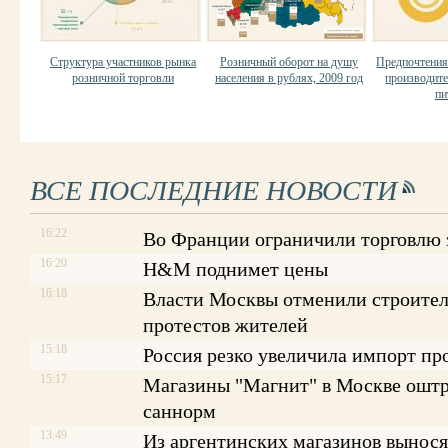
Структура участников рынка
Розничный оборот на душу
Предпочтения
розничной торговли
населения в рублях, 2009 год
производит
пи
ВСЕ ПОСЛЕДНИЕ НОВОСТИ
16:22
Во Франции ограничили торговлю
16:20
H&M поднимет цены
16:18
Власти Москвы отменили строитель
протестов жителей
15:18
Россия резко увеличила импорт пр
15:17
Магазины "Магнит" в Москве оштр
саннорм
13:49
Из аргентинских магазинов вынося