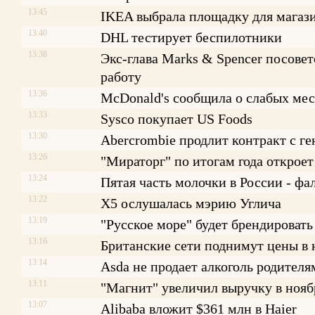
13:45
IKEA выбрала площадку для магаз
13:40
DHL тестирует беспилотники
13:38
Экс-глава Marks & Spencer посове
работу
13:36
McDonald's сообщила о слабых ме
13:33
Sysco покупает US Foods
13:30
Abercrombie продлит контракт с г
13:26
"Мираторг" по итогам года откроет
13:24
Пятая часть молочки в России - фа
13:22
X5 ослушалась мэрию Углича
13:19
"Русское море" будет брендировать
13:16
Британские сети поднимут цены в
13:14
Asda не продает алкоголь родителя
13:11
"Магнит" увеличил выручку в нояб
13:07
Alibaba вложит $361 млн в Haier