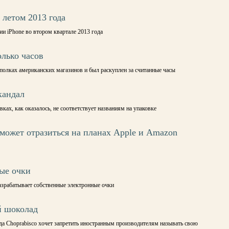
 летом 2013 года
ии iPhone во втором квартале 2013 года
олько часов
олках американских магазинов и был раскуплен за считанные часы
кандал
ках, как оказалось, не соответствует названиям на упаковке
ожет отразиться на планах Apple и Amazon
ные очки
азрабатывает собственные электронные очки
й шоколад
да Choprabisco хочет запретить иностранным производителям называть свою