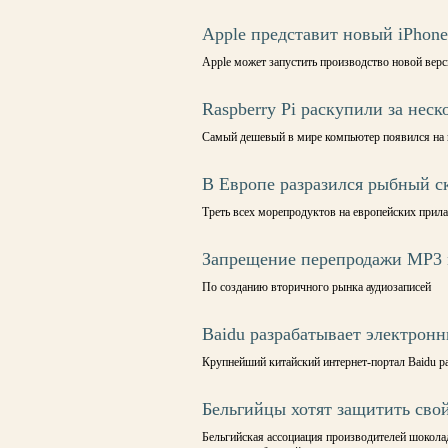
Apple представит новый iPhone
Apple может запустить производство новой верс
Raspberry Pi раскупили за неск
Самый дешевый в мире компьютер появился на п
В Европе разразился рыбный с
Треть всех морепродуктов на европейских прилав
Запрещение перепродажи MP3 м
По созданию вторичного рынка аудиозаписей
Baidu разрабатывает электрон
Крупнейший китайский интернет-портал Baidu р
Бельгийцы хотят защитить сво
Бельгийская ассоциация производителей шокола