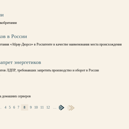
ии
икобритании
ов в России
етания «Абрау-Дюрсо» в Роспатенте в качестве наименования места происхождения
апрет энергетиков
атов ЛДПР, требовавших запретить производство и оборот в России
в
ка домашних серверов
…
4
5
6
7
8
9
10
11
12
…