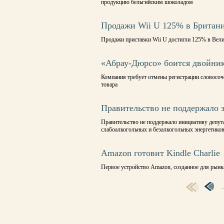
продукцию бельгийским шоколадом
Продажи Wii U 125% в Британ
Продажи приставки Wii U достигли 125% в Вел
«Абрау-Дюрсо» боится двойник
Компания требует отмены регистрации словосоч
товара
Правительство не поддержало з
Правительство не поддержало инициативу депут
слабоалкогольных и безалкогольных энергетико
Amazon готовит Kindle Charlie
Первое устройство Amazon, созданное для рын
СТРАНИЦЫ