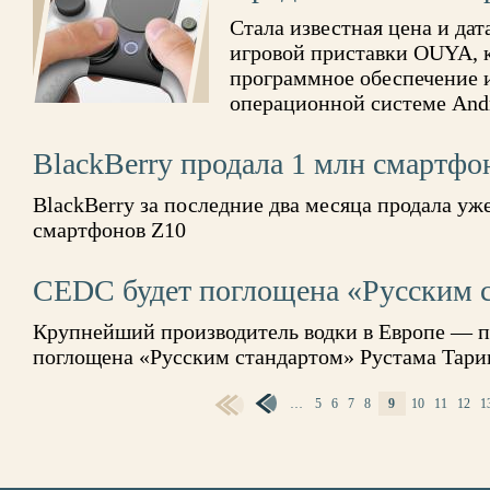
Стала известная цена и дат
игровой приставки OUYA, к
программное обеспечение 
операционной системе And
BlackBerry продала 1 млн смартфо
BlackBerry за последние два месяца продала уж
смартфонов Z10
CEDC будет поглощена «Русским 
Крупнейший производитель водки в Европе — п
поглощена «Русским стандартом» Рустама Тари
…
5
6
7
8
9
10
11
12
1
СТРАНИЦЫ