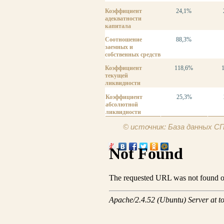
Коэффициент
24,1%
адекватности
капитала
Соотношение
88,3%
заемных и
собственных средств
Коэффициент
118,6%
текущей
ликвидности
Коэффициент
25,3%
абсолютной
ликвидности
© источник: База данных 