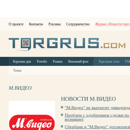
О проекте
Контакты
Реклама
Сотрудничество
Журнал «Новости торг
Картина дня
Ритейл
Рынки
Внешний фон
Торговые сети
F
Темы:
М.ВИДЕО
НОВОСТИ М.ВИДЕО
"М.Видео" не выплатит дивиденд
Проблем с одобрением сделки по
возникнет
Сбербанк и "М.Видео" договорил