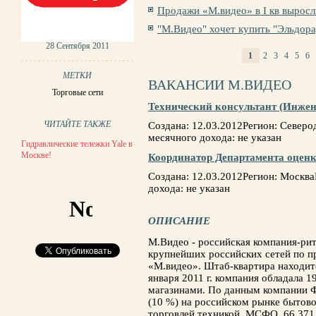
Продажи «М.видео» в I кв вырос
"М.Видео" хочет купить "Эльдор
28 Сентября 2011
1
2
3
4
5
6
СТРАНИЦЫ
МЕТКИ
ВАКАНСИИ М.ВИДЕО
Торговые сети
Технический консультант (Инжен
ЧИТАЙТЕ ТАКЖЕ
Создана: 12.03.2012Регион: Север
месячного дохода: не указан
Гидравлические тележки Yale в
Москве!
Координатор Департамента оценки
Создана: 12.03.2012Регион: Москв
дохода: не указан
ОПИСАНИЕ
М.Видео - российская компания-ри
крупнейших российских сетей по п
«М.видео». Штаб-квартира находитс
января 2011 г. компания обладала 1
магазинами. По данным компании Ф
(10 %) на российском рынке бытово
торговлей техникой. МСФО, 66 371,