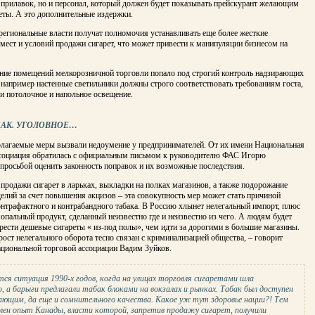
 прилавок, но и персонал, который должен будет показывать прейскурант желающим
еты. А это дополнительные издержки.
региональные власти получат полномочия устанавливать еще более жесткие
мест и условий продажи сигарет, что может привести к манипуляции бизнесом на
ние помещений мелкорозничной торговли попало под строгий контроль надзирающих
 например настенные светильники должны строго соответствовать требованиям госта,
и потолочное и напольное освещение.
БАК. УГОЛОВНОЕ…
олагаемые меры вызвали недоумение у предпринимателей. От их имени Национальная
социация обратилась с официальным письмом к руководителю ФАС Игорю
просьбой оценить законность поправок и их возможные последствия.
 продажи сигарет в ларьках, выкладки на полках магазинов, а также подорожание
елий за счет повышения акцизов – эта совокупность мер может стать причиной
нтрафактного и контрабандного табака. В Россию хлынет нелегальный импорт, плюс
опальный продукт, сделанный неизвестно где и неизвестно из чего. А людям будет
ести дешевые сигареты « из-под полы», чем идти за дорогими в большие магазины.
рост нелегального оборота тесно связан с криминализацией общества, – говорит
ациональной торговой ассоциации Вадим Зуйков.
ся ситуация 1990-х годов, когда на улицах торговля сигаретами шла
, а барыги предлагали табак блоками на вокзалах и рынках. Табак был доступен
ающим, да еще и сомнительного качества. Какое уж тут здоровье нации?! Тем
лен опыт Канады, власти которой, запретив продажу сигарет, получили