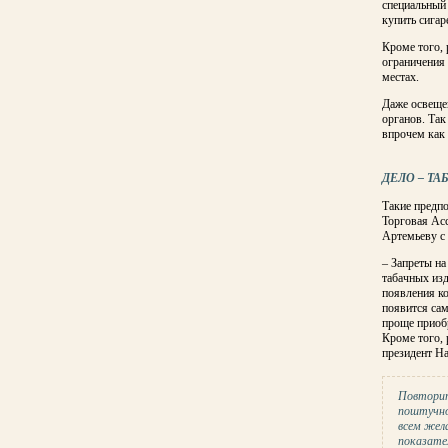
специальный
купить сигар
Кроме того, 
ограничения 
местах.
Даже освеще
органов. Так
впрочем как 
ДЕЛО – ТА
Такие предп
Торговая Ас
Артемьеву с 
– Запреты на
табачных изд
появления ко
появится сам
проще приобр
Кроме того, 
президент Н
Повторит
поштучно
всем жел
показате