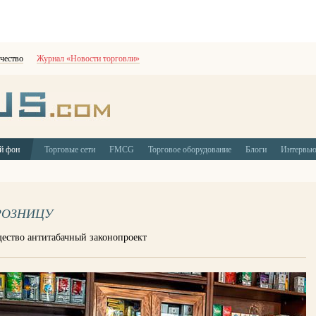
чество
Журнал «Новости торговли»
й фон
Торговые сети
FMCG
Торговое оборудование
Блоги
Интервь
РОЗНИЦУ
ество антитабачный законопроект