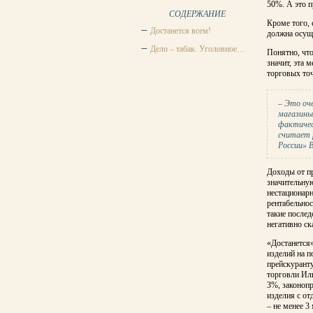
50%. А это п
СОДЕРЖАНИЕ
Кроме того, 
Достанется всем!
должна осуще
Дело – табак. Уголовное…
Понятно, что
значит, эта 
торговых точ
– Это оче
магазины,
фактичес
считает 
России» 
Доходы от пр
значительну
нестационарн
рентабельнос
такие послед
негативно ск
«Достанется»
изделий на п
прейскуранту
торговли Ил
3%, законоп
изделия с от
– не менее 3