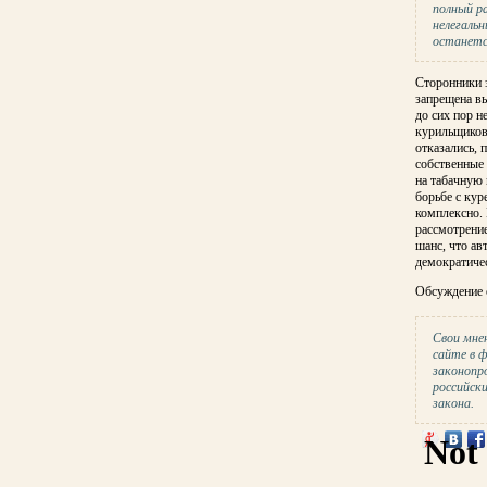
полный р
нелегаль
останетс
Сторонники 
запрещена вы
до сих пор н
курильщиков.
отказались, 
собственные 
на табачную 
борьбе с кур
комплексно. 
рассмотрение
шанс, что а
демократичес
Обсуждение
Свои мне
сайте в 
законопр
российск
закона.