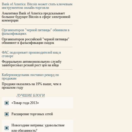
Bank of America: Bitcoin может стать ключевым
инструментом онлайн-торговли
Аналитики Bank of America предсказывает
большое будущее Bitcoin в сфере электронной
коммерции
Организаторов "черной пятницы" обвинили в
фальсификациях
Организаторов российской "черной пятницы"
обвиняют в фальсификации скидок
ФАС подозревает производителей яиц в
сговоре
Федеральную антимонопольную службу
заинтересовал резкий рост цен на яйца
Киберпонедельник поставил рекорд по
продажам
Продажи оказались на 19% выше, чем в
прошлом году
ЛУЧШИЕ БЛОГИ
«Товар года 2013»
Расширение торговых сетей
Новогодние витрины: удовольствие
или обязанность?