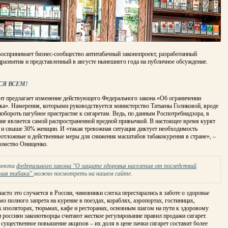
воспринимает бизнес-сообщество антитабачный законопроект, разработанный
развития и представленный в августе нынешнего года на публичное обсуждение.
СЯ ВСЕМ!
нт предлагает изменение действующего Федерального закона «Об ограничении
ка». Намерения, которыми руководствуется министерство Татьяны Голиковой, вроде
побороть пагубное пристрастие к сигаретам. Ведь, по данным Роспотребнадзора, в
ие является самой распространенной вредной привычкой. В настоящее время курят
и свыше 30% женщин. И «такая тревожная ситуация диктует необходимость
еотложные и действенные меры для снижения масштабов табакокурения в стране», –
домство Онищенко.
роекта
федерального закона "О защите здоровья населения от последствий
ния табака"
можно посмотреть на нашем сайте.
часто это случается в России, чиновники слегка перестарались в заботе о здоровье
о полного запрета на курение в поездах, кораблях, аэропортах, гостиницах,
 изоляторах, тюрьмах, кафе и ресторанах, основным шагом на пути к здоровому
 россиян законотворцы считают жесткое регулирование правил продажи сигарет.
существенное повышение акцизов – их доля в цене пачки сигарет составит более