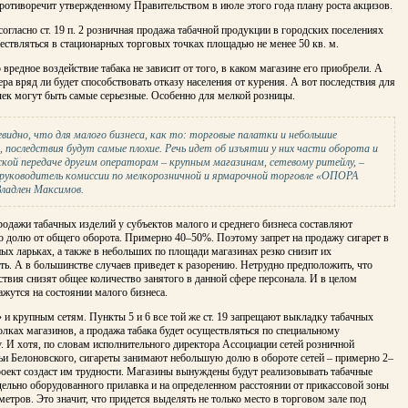
ротиворечит утвержденному Правительством в июле этого года плану роста акцизов.
согласно ст. 19 п. 2 розничная продажа табачной продукции в городских поселениях
ствляться в стационарных торговых точках площадью не менее 50 кв. м.
 вредное воздействие табака не зависит от того, в каком магазине его приобрели. А
мера вряд ли будет способствовать отказу населения от курения. А вот последствия для
ек могут быть самые серьезные. Особенно для мелкой розницы.
видно, что для малого бизнеса, как то: торговые палатки и небольшие
 последствия будут самые плохие. Речь идет об изъятии у них части оборота и
кой передаче другим операторам – крупным магазинам, сетевому ритейлу, –
руководитель комиссии по мелкорозничной и ярмарочной торговле «ОПОРА
Владлен Максимов.
одажи табачных изделий у субъектов малого и среднего бизнеса составляют
ю долю от общего оборота. Примерно 40–50%. Поэтому запрет на продажу сигарет в
ых ларьках, а также в небольших по площади магазинах резко снизит их
ть. А в большинстве случаев приведет к разорению. Нетрудно предположить, что
ствия снизят общее количество занятого в данной сфере персонала. И в целом
ажутся на состоянии малого бизнеса.
 и крупным сетям. Пункты 5 и 6 все той же ст. 19 запрещают выкладку табачных
олках магазинов, а продажа табака будет осуществляться по специальному
. И хотя, по словам исполнительного директора Ассоциации сетей розничной
ьи Белоновского, сигареты занимают небольшую долю в обороте сетей – примерно 2–
роект создаст им трудности. Магазины вынуждены будут реализовывать табачные
дельно оборудованного прилавка и на определенном расстоянии от прикассовой зоны
 метров. Это значит, что придется выделять не только место в торговом зале под