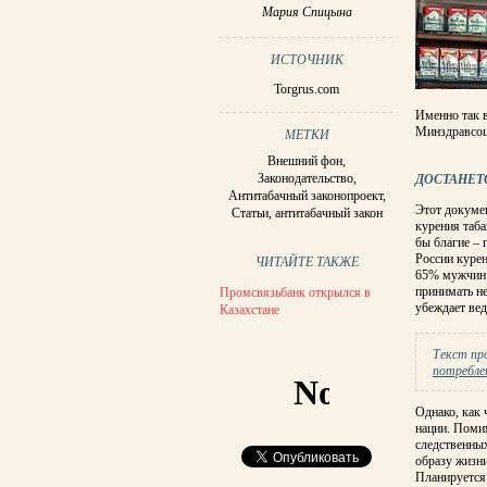
Мария Спицына
ИСТОЧНИК
Torgrus.com
Именно так 
Минздравсоц
МЕТКИ
Внешний фон
,
Законодательство
,
ДОСТАНЕТ
Антитабачный законопроект
,
Этот докуме
Статьи
,
антитабачный закон
курения таба
бы благие – 
России курен
ЧИТАЙТЕ ТАКЖЕ
65% мужчин 
принимать н
Промсвязьбанк открылся в
убеждает ве
Казахстане
Текст п
потребле
Однако, как 
нации. Помим
следственных
образу жизни
Планируется 