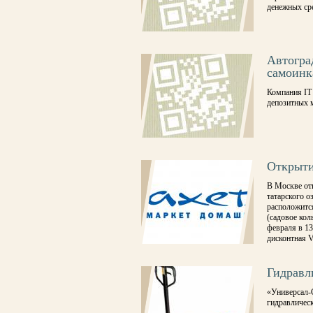
денежных ср
Автогра
самоинк
Компания IT
депозитных 
Открыти
В Москве отк
татарского 
расположится
(садовое кол
февраля в 13
дисконтная V
Гидравл
«Универсал-
гидравлическ