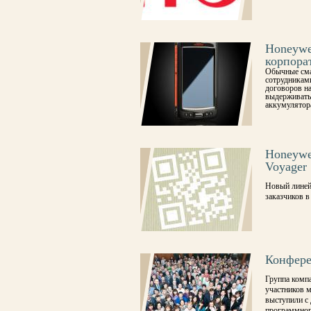
Honeywe
корпора
Обычные сма
сотрудникам
договоров на
выдерживать
аккумулятора
Honeywe
Voyager 
Новый линей
заказчиков в
Конфере
Группа комп
участников м
выступили с
программного