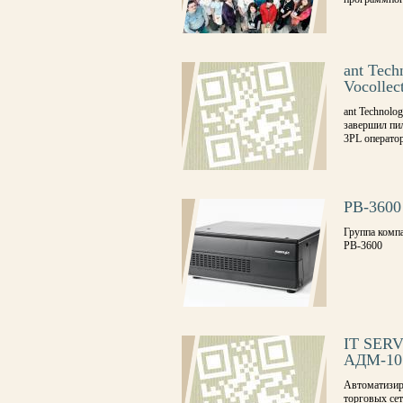
ant Tech
Vocollec
­­ant Techno
завершил пил
3PL операто
PB-3600
Группа комп
PB-3600
IT SERV
АДМ-10
Автоматизир
торговых се