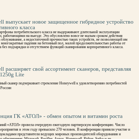
ll выпускает новое защищенное гибридное устройство
тивного класса
ртфоны потребительского класса не выдерживают длительной эксплуатации
и, работающими на выезде. Это обусловлено вовсе не малым сроком действия
 облуживание, а недостаточной прочностью таких устройств, не позволяющей им
 многократные падения на бетонный пол, малой продолжительностью работы от
 без подзарядки и отсутствием функций сканирования корпоративного класса.
ll расширяет свой ассортимент сканеров, представляя
1250g Lite
ный сканер подчеркивает стремление Honeywell к удовлетворению потребностей
 России
нция ГК «АТОЛ» - обмен опытом и витамин роста
аний «АТОЛ» провела очередную ежегодную партнерскую конференцию. Число
ероприятия в этом году превысило 270 человек. В конференции приняли участие и
 докладами представители ведущих мировых производителей оборудования и
 обеспечения: Microsoft, Posiflex, Argox, Honeywell, Pidion, Seiko и др.