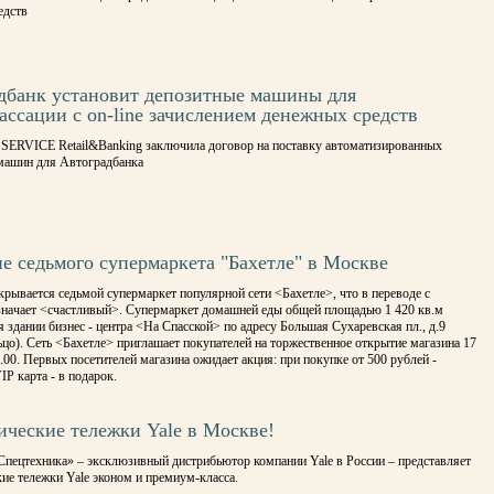
едств
дбанк установит депозитные машины для
ассации с on-line зачислением денежных средств
 SERVICE Retail&Banking заключила договор на поставку автоматизированных
машин для Автоградбанка
е седьмого супермаркета "Бахетле" в Москве
рывается седьмой супермаркет популярной сети <Бахетле>, что в переводе с
означает <счастливый>. Супермаркет домашней еды общей площадью 1 420 кв.м
 здании бизнес - центра <На Спасской> по адресу Большая Сухаревская пл., д.9
ьцо). Сеть <Бахетле> приглашает покупателей на торжественное открытие магазина 17
.00. Первых посетителей магазина ожидает акция: при покупке от 500 рублей -
IP карта - в подарок.
ические тележки Yale в Москве!
Спецтехника» – эксклюзивный дистрибьютор компании Yale в России – представляет
ие тележки Yale эконом и премиум-класса.