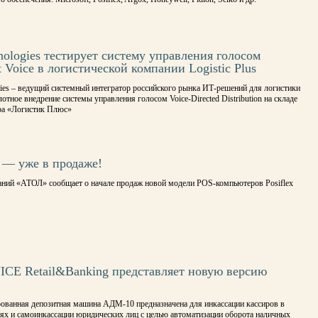
nologies тестирует систему управления голосом
t Voice в логистической компании Logistic Plus
logies – ведущий системный интегратор российского рынка ИТ-решений для логистики
отное внедрение системы управления голосом Voice-Directed Distribution на складе
ра «Логистик Плюс»
 — уже в продаже!
аний «АТОЛ» сообщает о начале продаж новой модели POS-компьютеров Posiflex
ICE Retail&Banking представляет новую версию
ованная депозитная машина АДМ-10 предназначена для инкассации кассиров в
тях и самоинкассации юридических лиц с целью автоматизации оборота наличных