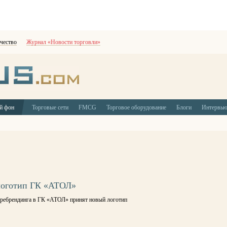
чество
Журнал «Новости торговли»
й фон
Торговые сети
FMCG
Торговое оборудование
Блоги
Интервь
оготип ГК «АТОЛ»
е ребрендинга в ГК «АТОЛ» принят новый логотип