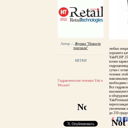
Автор —
Журнал "Новости
торговли"
любых покрыт
хорошего кач
YalePLHP 250
МЕТКИ
всеми характ
гидроцилиндр
сутки с оста
тележек этой
максимальну
Гидравлические тележки Yale в
необходимо с
Москве!
Все гидравли
высококачес
и оборудова
YalePremium
переохлажден
увеличения м
до 210 граду