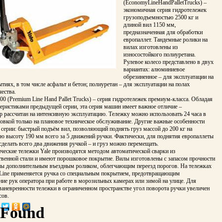
(EconomyLineHandPalletTrucks) –
экономичная серия гидротележек
грузоподъемностью 2500 кг и
длиной вил 1150 мм,
предназначенная для обработки
европаллет. Тандемные ролики на
вилах изготовлены из
износостойкого полиуретана.
Рулевое колесо представлено в двух
вариантах: алюминиевое
обрезиненное – для эксплуатации на
иях, в том числе асфальт и бетон; полиуретан – для эксплуатации на полах
ества.
0 (Premium Line Hand Pallet Trucks) – серия гидротележек премиум-класса. Обладая
еристиками предыдущей серии, эта серия машин имеет важное отличие –
 рассчитан на интенсивную эксплуатацию. Тележку можно использовать 24 часа в
новкой только на плановое техническое обслуживание. Другие важные особенности
 серии: быстрый подъём вил, позволяющий поднять груз массой до 200 кг на
ю высоту 190 мм всего за 5 движений ручки. Фактически, для поднятия европаллеты
делать всего два движения ручкой – и груз можно перемещать.
ческие тележки Yale производятся методом автоматической сварки из
твенной стали и имеют порошковое покрытие. Вилы изготовлены с запасом прочности
ны дополнительным въездным роликом, облегчающим переезд порогов. На тележках
Line применяется ручка со специальным покрытием, предотвращающим
ие рук оператора при работе в морозильных камерах или зимой на улице. Для
аневренности тележки в ограниченном пространстве угол поворота ручки увеличен
сов.