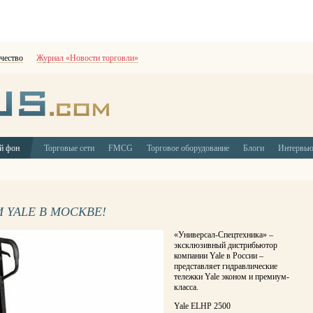
чество
Журнал «Новости торговли»
й фон
Торговые сети
FMCG
Торговое оборудование
Блоги
Интервь
 YALE В МОСКВЕ!
«Универсал-Спецтехника» –
эксклюзивный дистрибьютор
компании Yale в России –
представляет гидравлические
тележки Yale эконом и премиум-
класса.
Yale ELHP 2500