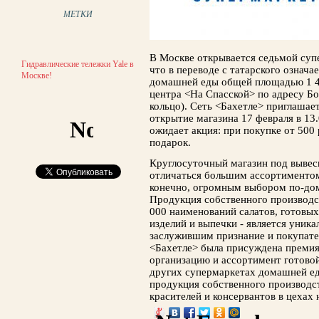
МЕТКИ
В Москве открывается седьмой суп
Гидравлические тележки Yale в
что в переводе с татарского означ
Москве!
домашней еды общей площадью 1 42
центра <На Спасской> по адресу Бо
кольцо). Сеть <Бахетле> приглашае
открытие магазина 17 февраля в 13
ожидает акция: при покупке от 500 
подарок.
Круглосуточный магазин под вывес
отличаться большим ассортименто
конечно, огромным выбором по-до
Продукция собственного производств
000 наименований салатов, готовых
изделий и выпечки - является уни
заслужившим признание и покупател
<Бахетле> была присуждена премия
организацию и ассортимент готовой
других супермаркетах домашней ед
продукция собственного производст
красителей и консервантов в цехах