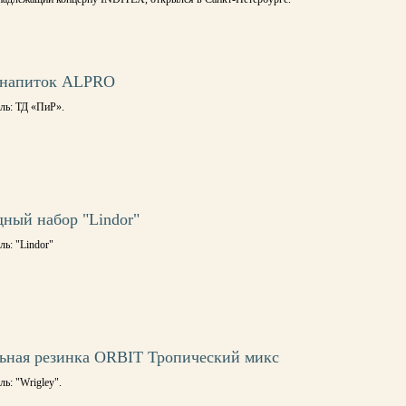
 напиток ALPRO
ль: ТД «ПиР».
ный набор "Lindor"
ь: "Lindor"
ьная резинка ORBIT Тропический микс
ь: "Wrigley".