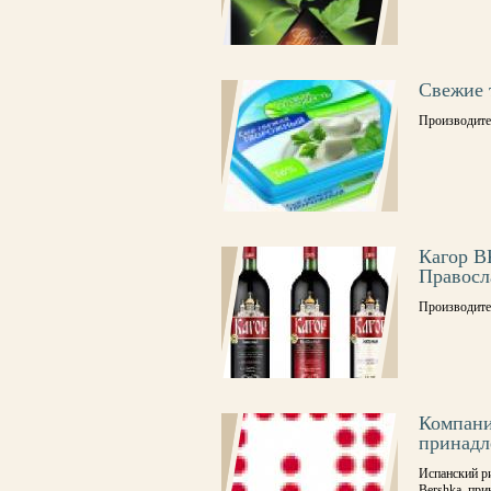
Свежие 
Производите
Кагор В
Правосл
Производите
Компани
принадл
Испанский р
Bershka, пр