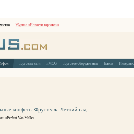
чество
Журнал «Новости торговли»
й фон
Торговые сети
FMCG
Торговое оборудование
Блоги
Интервь
ьные конфеты Фруттелла Летний сад
ь: «Perfetti Van Melle».