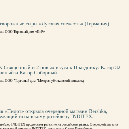
творожные сыры «Луговая свежесть» (Германия).
ль: ООО Торговый дом «ПиР»
К Священный и 2 новых вкуса к Празднику: Кагор 32
авный и Кагор Соборный
ль: ООО "Торговый дом "Межреспубликанский винзавод"
я «Пилот» открыла очередной магазин Bershka,
ежащий испанскому ритейлеру INDITEX.
итейлер INDITEX продолжает развитие на российском рынке. Очередной магазин
инадлежащий концерну INDITEX, открылся в Санкт-Петербурге.