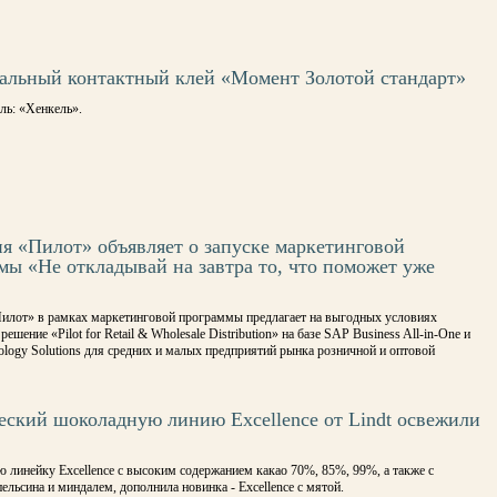
альный контактный клей «Момент Золотой стандарт»
ль: «Хенкель».
я «Пилот» объявляет о запуске маркетинговой
мы «Не откладывай на завтра то, что поможет уже
»
илот» в рамках маркетинговой программы предлагает на выгодных условиях
ешение «Pilot for Retail & Wholesale Distribution» на базе SAP Business All-in-One и
nology Solutions для средних и малых предприятий рынка розничной и оптовой
еский шоколадную линию Excellence от Lindt освежили
 линейку Excellence c высоким содержанием какао 70%, 85%, 99%, а также с
ельсина и миндалем, дополнила новинка - Excellence c мятой.