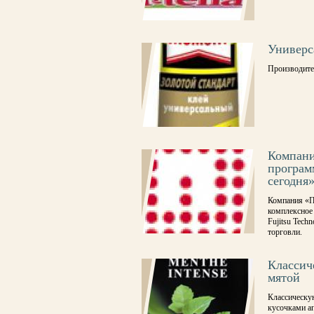
Универс
Производите
Компани
програм
сегодня
Компания «П
комплексное р
Fujitsu Tech
торговли.
Классич
мятой
Классическую
кусочками ап