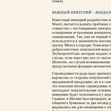
семья).
ВАЖНЫЙ КРИТЕРИЙ – ВАНДА
Известный немецкий разработчик п
Wanzl, пытается решить проблему е
совместно с поставщиками электро
оснащенные встроенным компьютер
сканирования. Так, уже не первый г
используются в знаменитом магазине
группу Metro) в городке Тенисворст
добросовестных покупателей выпо
Technoport/eGate, которые подают з
случае, если через них кто-то пыт
(Конечно, на случай возникновения
предусмотрена функция автоматиче
Справедливости ради надо признат
воровства со стороны покупателей 
продаваемой продукции, но и к са
эти опасения вполне справедливы: н
пропадают покупательские тележки, 
наверняка будет пользоваться у в
Скажем, в Москве был прецедент, к
общепита буквально за два месяца 
выдавались им для оповещения о п