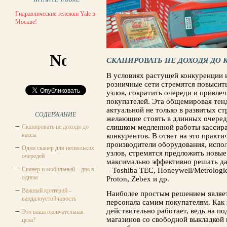
Гидравлические тележки Yale в
Москве!
СКАНИРОВАТЬ НЕ ДОХОДЯ ДО 
В условиях растущей конкуренции 
розничные сети стремятся повысит
узлов, сократить очереди и привле
покупателей. Эта общемировая тен
актуальной не только в развитых ст
СОДЕРЖАНИЕ
желающие стоять в длинных очере
Сканировать не доходя до
слишком медленной работы кассира
кассы
конкурентов. В ответ на это практ
производители оборудования, испол
Один сканер для нескольких
узлов, стремятся предложить новые
очередей
максимально эффективно решать да
Сканер и мобильный – два в
– Toshiba TEC, Honeywell/Metrologic
одном
Proton, Zebex и др.
Важный критерий –
Наиболее простым решением являет
вандалоустойчивость
персонала самим покупателям. Как 
действительно работает, ведь на п
Это ваша окончательная
магазинов со свободной выкладкой 
цена?