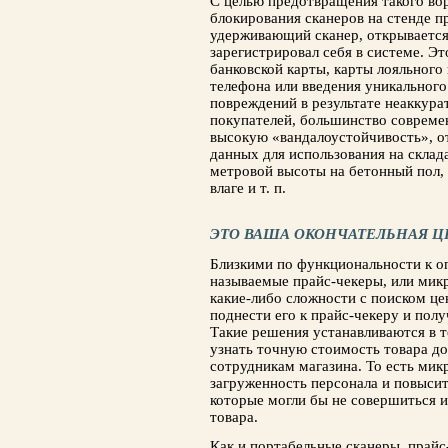
С целью предотвращения такого вор
блокирования сканеров на стенде пр
удерживающий сканер, открывается 
зарегистрировал себя в системе. Э
банковской карты, карты лояльного 
телефона или введения уникального
повреждений в результате неаккур
покупателей, большинство совреме
высокую «вандалоустойчивость», о
данных для использования на склад
метровой высоты на бетонный пол, 
влаге и т. п.
ЭТО ВАША ОКОНЧАТЕЛЬНАЯ Ц
Близкими по функциональности к о
называемые прайс-чекеры, или мик
какие-либо сложности с поиском це
поднести его к прайс-чекеру и по
Такие решения устанавливаются в т
узнать точную стоимость товара до
сотрудникам магазина. То есть мик
загруженность персонала и повысит
которые могли бы не совершиться и
товара.
Как и портабельные сканеры, прайс