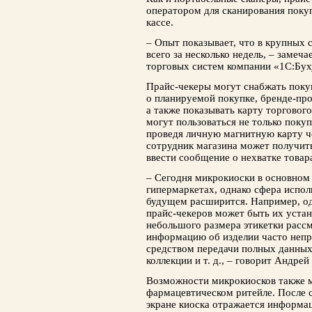
оператором для сканирования покуп
кассе.
– Опыт показывает, что в крупных 
всего за несколько недель, – замеч
торговых систем компании «1C:Бух
Прайс-чекеры могут снабжать пок
о планируемой покупке, бренде-пр
а также показывать карту торгово
могут пользоваться не только поку
проведя личную магнитную карту че
сотрудник магазина может получить
ввести сообщение о нехватке товара 
– Сегодня микрокиоски в основном
гипермаркетах, однако сфера испол
будущем расширится. Например, од
прайс-чекеров может быть их устан
небольшого размера этикетки расс
информацию об изделии часто непр
средством передачи полных данных 
коллекции и т. д., – говорит Андрей
Возможности микрокиосков также м
фармацевтическом ритейле. После с
экране киоска отражается информа