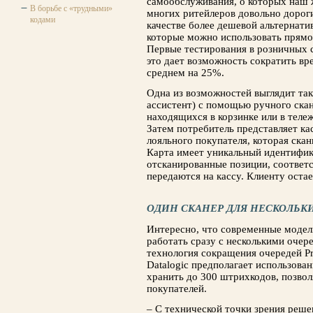
самообслуживания, о которых наш ж
В борьбе с «трудными»
многих ритейлеров довольно дорог
кодами
качестве более дешевой альтернат
которые можно использовать прямо,
Первые тестирования в розничных с
это дает возможность сократить вр
среднем на 25%.
Одна из возможностей выглядит так
ассистент) с помощью ручного ска
находящихся в корзинке или в тележ
Затем потребитель представляет ка
лояльного покупателя, которая ска
Карта имеет уникальный идентифик
отсканированные позиции, соответ
передаются на кассу. Клиенту оста
ОДИН СКАНЕР ДЛЯ НЕСКОЛЬК
Интересно, что современные модел
работать сразу с несколькими очер
технология сокращения очередей Pr
Datalogic предполагает использова
хранить до 300 штрихкодов, позвол
покупателей.
– С технической точки зрения реше