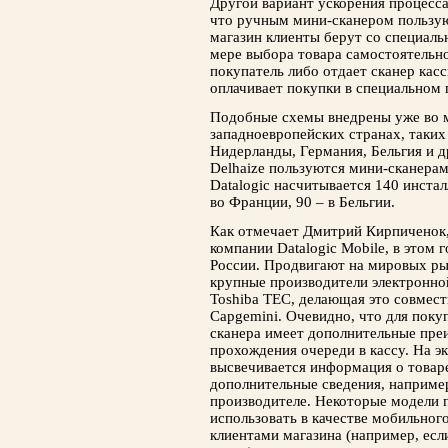
Другой вариант ускорения процесса
что ручным мини-сканером пользую
магазин клиенты берут со специаль
мере выбора товара самостоятельн
покупатель либо отдает сканер касс
оплачивает покупки в специальном
Подобные схемы внедрены уже во м
западноевропейских странах, таких
Нидерланды, Германия, Бельгия и д
Delhaize пользуются мини-сканерам
Datalogic насчитывается 140 инстал
во Франции, 90 – в Бельгии.
Как отмечает Дмитрий Кирпиченок,
компании Datalogic Mobile, в этом 
России. Продвигают на мировых р
крупные производители электронной
Toshiba TEC, делающая это совмес
Capgemini. Очевидно, что для поку
сканера имеет дополнительные пр
прохождения очереди в кассу. На э
высвечивается информация о товаре
дополнительные сведения, например
производителе. Некоторые модели 
использовать в качестве мобильног
клиентами магазина (например, есл