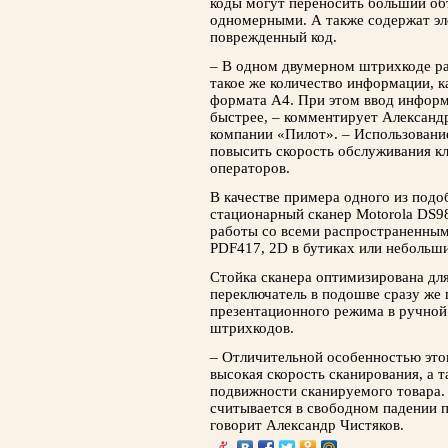
коды могут переносить больший о
одномерными. А также содержат эл
поврежденный код.
– В одном двумерном штрихкоде р
такое же количество информации, к
формата А4. При этом ввод информ
быстрее, – комментирует Александ
компании «Пилот». – Использовани
повысить скорость обслуживания к
операторов.
В качестве примера одного из подо
стационарный сканер Motorola DS98
работы со всеми распространенным
PDF417, 2D в бутиках или небольш
Стойка сканера оптимизирована для
переключатель в подошве сразу же 
презентационного режима в ручной 
штрихкодов.
– Отличительной особенностью этог
высокая скорость сканирования, а 
подвижности сканируемого товара.
считывается в свободном падении п
говорит Александр Чистяков.