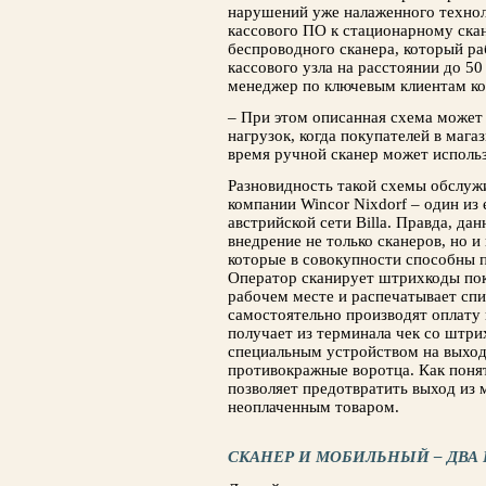
нарушений уже налаженного технол
кассового ПО к стационарному скан
беспроводного сканера, который ра
кассового узла на расстоянии до 50
менеджер по ключевым клиентам ком
– При этом описанная схема может
нагрузок, когда покупателей в маг
время ручной сканер может использ
Разновидность такой схемы обслуж
компании Wincor Nixdorf – один из
австрийской сети Billa. Правда, да
внедрение не только сканеров, но и
которые в совокупности способны 
Оператор сканирует штрихкоды пок
рабочем месте и распечатывает спи
самостоятельно производят оплату 
получает из терминала чек со штри
специальным устройством на выход
противокражные воротца. Как поня
позволяет предотвратить выход из 
неоплаченным товаром.
СКАНЕР И МОБИЛЬНЫЙ – ДВА