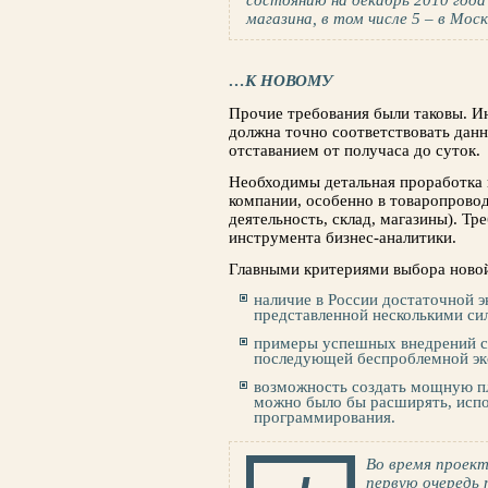
состоянию на декабрь 2010 год
магазина, в том числе 5 – в Моск
…К НОВОМУ
Прочие требования были таковы. И
должна точно соответствовать данн
отставанием от полу­часа до суток.
Необходимы детальная проработка 
компании, особенно в товаропрово
деятельность, склад, магазины). Т
инструмента бизнес-аналитики.
Главными критериями выбора новой
наличие в России достаточной э
пред­ставленной несколькими си
примеры успешных внедрений с 
после­дующей беспроблемной эк
возможность создать мощную пл
можно было бы расширять, испол
программирования.
Во время проект
первую очередь 