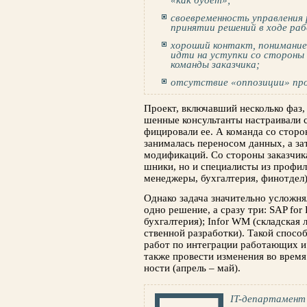
«как будет»;
своевременность управления 
принятии решений в ходе ра
хороший контакт, понимание
идти на уступки со стороны 
команды заказчика;
отсутствие «оппозиции» пр
Проект, включавший несколько фаз, 
шенные консультанты настраивали 
фицировали ее. А команда со сторо
зани­малась переносом данных, а за
модифи­каций. Со стороны заказчика
шники, но и специалисты из профил
менеджеры, бухгалтерия, финотдел)
Однако задача значительно услож­нял
одно решение, а сразу три: SAP for 
бухгалтерия); Infor WM (складская л
ственной разработки). Такой спосо
работ по интеграции работающих и
также провести изменения во время
ности (апрель – май).
IT-департамент 