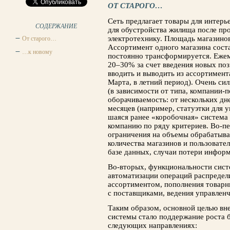
ОТ СТАРОГО…
Сеть предлагает товары для интерье­
СОДЕРЖАНИЕ
для обустройства жилища после про
электротех­нику. Площадь магазинов
От старого…
Ассортимент одного магазина соста
…к новому
постоянно трансформируется. Ежем
20–30% за счет введения новых по­
вводить и выводить из ассортимента
Марта, в летний период). Очень сил
(в зависи­мости от типа, компании-п
оборачиваемость: от нескольких дне
месяцев (например, статуэтки для 
шаяся ранее «коробочная» система 
компанию по ряду критериев. Во-п
ограничения на объемы обрабатыва
количества магазинов и пользова­те
базе данных, случаи потери информа
Во-вторых, функциональности систе
автоматиза­ции операций распредел
ассортиментом, попол­нения товарн
с поставщиками, ведения управленч
Таким образом, основной целью вн
системы стало поддержание роста б
следующих направле­ниях: