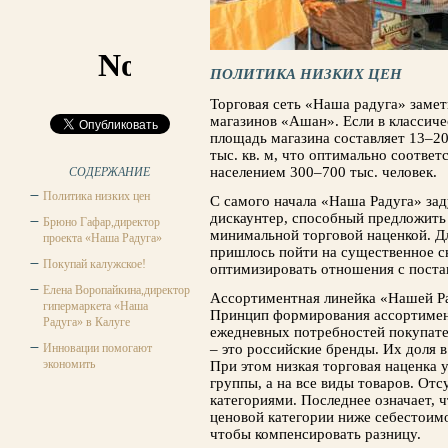
ПОЛИТИКА НИЗКИХ ЦЕН
Торговая сеть «Наша радуга» заме
магазинов «Ашан». Если в классиче
площадь магазина составляет 13–20 
тыс. кв. м, что оптимально соответ
населением 300–700 тыс. человек.
СОДЕРЖАНИЕ
Политика низких цен
С самого начала «Наша Радуга» за
дискаунтер, способный предложить
Брюно Гафар,директор
минимальной торговой наценкой. Д
проекта «Наша Радуга»
пришлось пойти на существенное с
Покупай калужское!
оптимизировать отношения с пост
Елена Воропайкина,директор
Ассортиментная линейка «Нашей Ра
гипермаркета «Наша
Принцип формирования ассортимент
Радуга» в Калуге
ежедневных потребностей покупате
Инновации помогают
– это российские бренды. Их доля 
экономить
При этом низкая торговая наценка 
группы, а на все виды товаров. От
категориями. Последнее означает, 
ценовой категории ниже себестоимо
чтобы компенсировать разницу.