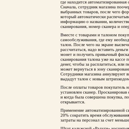
где находится автоматизированная с
Сначала, сотрудник магазина пооч
выбранных товаров, после чего фо
который автоматически распечатыв
информацию о названии, количестве
сканирования, номер сканера и опе
Вместе с товарами и талоном поку
самообслуживания, где ему необхо
талон. После чего на экране высве
рассчитаться, надо вставить деньги
монет и получить привычный фискал
сканирования талона уже на кассе п
денег, чтобы за расплатиться, или п
может вернуться в зону сканировани
Сотрудники магазина аннулируют в
выдадут талон с новым штрихкодом
После оплаты товаров покупатель на
установлен сканер. Просканировав 
и когда была совершена покупка, п
открывается.
Применение автоматизированной си
20% сократить время обслуживания
затраты на персонал за счет меньш
Штат калужской «Радуги» насчитыв