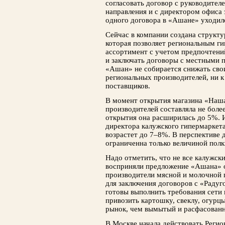
согласовать договор с руководител
направления и с директором офиса 
одного договора в «Ашане» уходило
Сейчас в компании создана структу
которая позволяет региональным г
ассортимент с учетом предпочтений
и заключать договоры с местными 
«Ашан» не собирается снижать свои
региональных производителей, ни 
поставщиков.
В момент открытия магазина «Наша
производителей составляла не боле
открытия она расширилась до 5%. 
директора калужского гипермаркет
возрастет до 7–8%. В перспективе
ограниченна только величиной полк
Надо отметить, что не все калужск
восприняли предложение «Ашана» о
производители мясной и молочной 
для заключения договоров с «Радуг
готовы выполнить требования сети
привозить картошку, свеклу, огурц
рынок, чем вымытый и расфасованн
В Москве начала действовать Регион