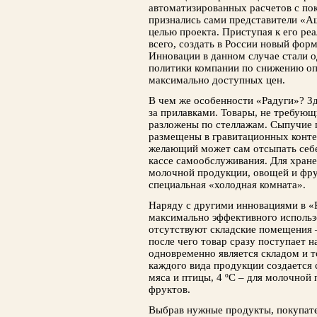
автоматизированных расчетов с поку
признались сами представители «А
целью проекта. Приступая к его ре
всего, создать в России новый фор
Инновации в данном случае стали 
политики компании по снижению о
максимально доступных цен.
В чем же особенности «Радуги»? Зд
за прилавками. Товары, не требующ
разложены по стеллажам. Сыпучие п
размещены в гравитационных конте
желающий может сам отсыпать себе
кассе самообслуживания. Для хране
молочной продукции, овощей и фру
специальная «холодная комната».
Наряду с другими инновациями в «
максимально эффективного использ
отсутствуют складские помещения –
после чего товар сразу поступает н
одновременно является складом и 
каждого вида продукции создается 
мяса и птицы, 4 ºС – для молочной 
фруктов.
Выбрав нужные продукты, покупател