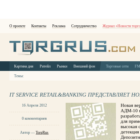
О проекте
Контакты
Реклама
Сотрудничество
Журнал «Новости торг
Картина дня
Ритейл
Рынки
Внешний фон
Торговые сети
F
Темы:
IT SERVICE RETAIL&BANKING ПРЕДСТАВЛЯЕТ Н
Новая ве
16 Апреля 2012
АДМ-10 
разработ
0 комментариев
для прим
высокая 
детекция
Автор —
TorgRus
Депозит