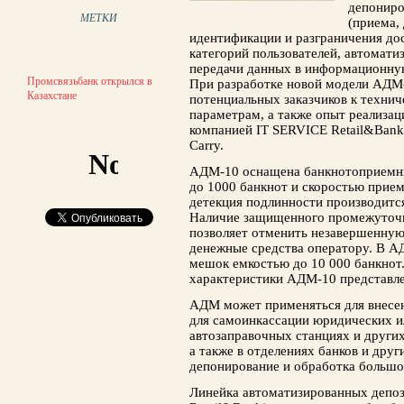
депониро
МЕТКИ
(приема, 
идентификации и разграничения дос
категорий пользователей, автомати
передачи данных в информационную
Промсвязьбанк открылся в
При разработке новой модели АДМ
Казахстане
потенциальных заказчиков к техни
параметрам, а также опыт реализац
компанией IT SERVICE Retail&Bank
Carry.
АДМ-10 оснащена банкнотоприемн
до 1000 банкнот и скоростью прием
детекция подлинности производитс
Наличие защищенного промежуточно
позволяет отменить незавершенную
денежные средства оператору. В А
мешок емкостью до 10 000 банкнот
характеристики АДМ-10 представле
АДМ может применяться для внесе
для самоинкассации юридических ил
автозаправочных станциях и други
а также в отделениях банков и друг
депонирование и обработка большо
Линейка автоматизированных депо