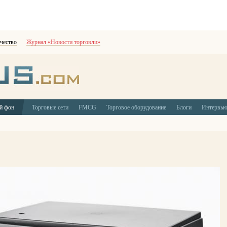
чество
Журнал «Новости торговли»
й фон
Торговые сети
FMCG
Торговое оборудование
Блоги
Интервь