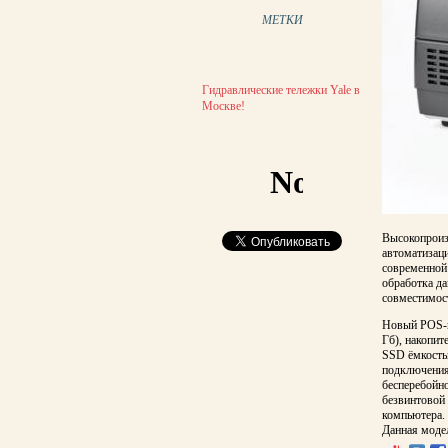
МЕТКИ
Гидравлические тележки Yale в
Москве!
Высокопроиз
автоматизац
современной
обработка д
совместимост
Новый POS-к
Гб), накопи
SSD ёмкость
подключения
бесперебойн
безвинтовой 
компьютера.
Данная модел