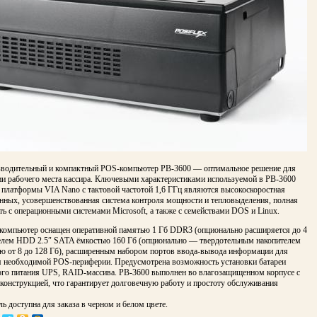
водительный и компактный POS-компьютер PB-3600 — оптимальное решение для
ии рабочего места кассира. Ключевыми характеристиками используемой в PB-3600
 платформы VIA Nano с тактовой частотой 1,6 ГГц являются высокоскоростная
анных, усовершенствованная система контроля мощности и тепловыделения, полная
ь с операционными системами Microsoft, а также с семействами DOS и Linux.
омпьютер оснащен оперативной памятью 1 Гб DDR3 (опционально расширяется до 4
телем HDD 2.5″ SATA ёмкостью 160 Гб (опционально — твердотельным накопителем
ю от 8 до 128 Гб), расширенным набором портов ввода-вывода информации для
 необходимой POS-периферии. Предусмотрена возможность установки батареи
ого питания UPS, RAID-массива. PB-3600 выполнен во влагозащищенном корпусе с
конструкцией, что гарантирует долговечную работу и простоту обслуживания
ь доступна для заказа в черном и белом цвете.