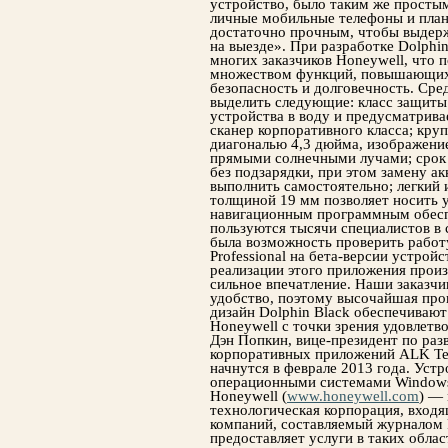
устройство, было таким же простым
личные мобильные телефоны и пла
достаточно прочным, чтобы выдерж
на выезде». При разработке Dolphi
многих заказчиков Honeywell, что 
множеством функций, повышающих 
безопасность и долговечность. Ср
выделить следующие: класс защиты
устройства в воду и предусматрив
сканер корпоративного класса; кру
диагональю 4,3 дюйма, изображение
прямыми солнечными лучами; срок 
без подзарядки, при этом замену а
выполнить самостоятельно; легкий 
толщиной 19 мм позволяет носить 
навигационным программным обеспе
пользуются тысячи специалистов в 
была возможность проверить работу
Professional на бета-версии устройс
реализации этого приложения произ
сильное впечатление. Наши заказчи
удобство, поэтому высочайшая про
дизайн Dolphin Black обеспечиваю
Honeywell с точки зрения удовлетв
Дэн Попкин, вице-президент по раз
корпоративных приложений ALK Tec
начнутся в феврале 2013 года. Уст
операционными системами Windows
Honeywell (
www.honeywell.com
) —
технологическая корпорация, вход
компаний, составляемый журналом 
предоставляет услуги в таких облас