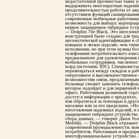
недостаточной прочностью таких у
выдерживать многократные падения
продолжительностью работы от акк
отсутствием функций сканирования 
современные мобильные работники 
возможность для выбора: корпорац
первое защищенное гибридное устр
— Dolphin 70e Black. Это интеллек
конструкцией было создано для тр
автоматической идентификации и с
изящное и легкое изделие, чем ти
исполнении, но при этом нужны бо
телефонами потребительского класс
предназначено для удовлетворения
мобильных сотрудников, численност
млрд (источник: IDC). Специалисты
перемещаться между складом и раб
оперативное и высококачественное
возможностям связи, предлагаемым
больнице сможет заменить телефон
которое подойдет и для первичной 
офисе. Работникам розничной торг
доступ к информации о продуктах, 
или обратиться за помощью к друг
магазине или за его пределами. «H
изготовления надежных изделий, и
защищенное гибридное устройство 
сбора данных, — говорит Джон Уол
Mobility. — Dolphin Black отражает
современной промышленности: конс
потребителя. Работникам и предпр
многофункциональное устройство. 