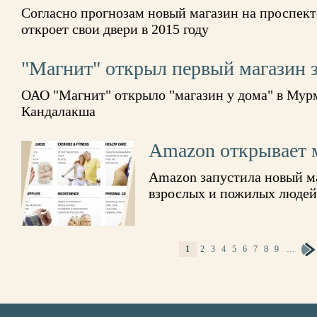
Согласно прогнозам новый магазин на проспекте
откроет свои двери в 2015 году
"Магнит" открыл первый магазин 
ОАО "Магнит" открыло "магазин у дома" в Мурм
Кандалакша
Amazon открывает 
Amazon запустила новый м
взрослых и пожилых людей
СТРАНИЦЫ
1
2
3
4
5
6
7
8
9
…