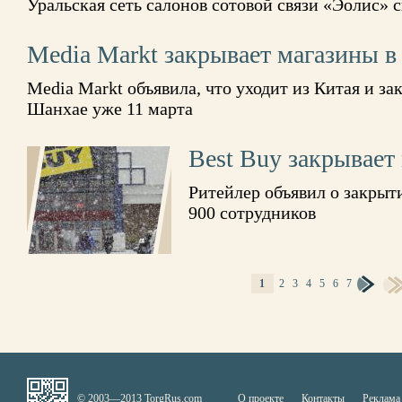
Уральская сеть салонов сотовой связи «Эолис» 
Media Markt закрывает магазины в
Media Markt объявила, что уходит из Китая и за
Шанхае уже 11 марта
Best Buy закрывает
Ритейлер объявил о закрыт
900 сотрудников
СТРАНИЦЫ
1
2
3
4
5
6
7
© 2003—2013 TorgRus.com
О проекте
Контакты
Реклама